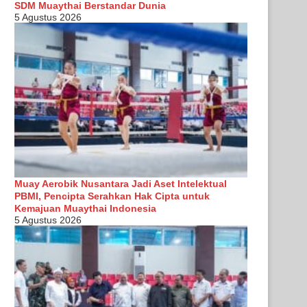
SDM Muaythai Berstandar Dunia
5 Agustus 2026
Muay Aerobik Nusantara Jadi Aset Intelektual
PBMI, Pencipta Serahkan Hak Cipta untuk
Kemajuan Muaythai Indonesia
5 Agustus 2026