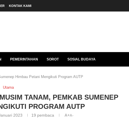
BER
KONTAK KAMI
N
PEMERINTAHAN
SOROT
SOSIAL BUDAYA
umenep Himbau Petani Mengikuti Program AUTP
Utama
MUSIM TANAM, PEMKAB SUMENEP
NGIKUTI PROGRAM AUTP
Januari 2023
19
pembaca
A+
A-