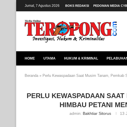
Jumat, 7 Agustus 2026
BOKS REDAKSI
PEDOMAN MEDIA CY
HOME
UTAMA
HUKUM & KRIMINAL
PELABUHA
Beranda
»
Perlu Kewaspadaan Saat Musim Tanam, Pemkab S
PERLU KEWASPADAAN SAAT 
HIMBAU PETANI ME
admin:
Bakhtiar Sitorus
13 