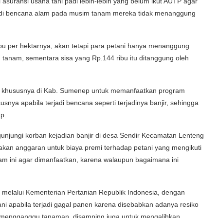
asuransi usaha tani padi lebih-lebih yang belum ikut AUTP agar
rjadi bencana alam pada musim tanam mereka tidak menanggung
ribu per hektarnya, akan tetapi para petani hanya menanggung
m tanam, sementara sisa yang Rp.144 ribu itu ditanggung oleh
ni khususnya di Kab. Sumenep untuk memanfaatkan program
snya apabila terjadi bencana seperti terjadinya banjir, sehingga
p.
jungi korban kejadian banjir di desa Sendir Kecamatan Lenteng
an anggaran untuk biaya premi terhadap petani yang mengikuti
ram ini agar dimanfaatkan, karena walaupun bagaimana ini
 melalui Kementerian Pertanian Republik Indonesia, dengan
ni apabila terjadi gagal panen karena disebabkan adanya resiko
lu mengganggu tanaman, disamping juga untuk mengalihkan