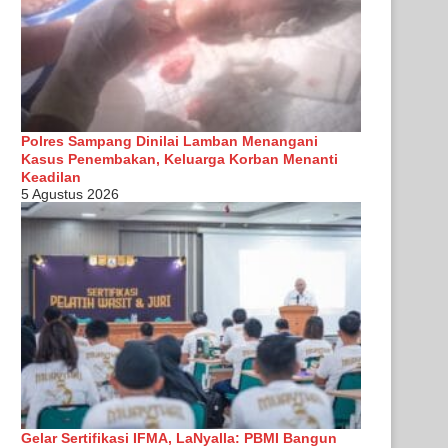
Polres Sampang Dinilai Lamban Menangani
Kasus Penembakan, Keluarga Korban Menanti
Keadilan
5 Agustus 2026
Gelar Sertifikasi IFMA, LaNyalla: PBMI Bangun