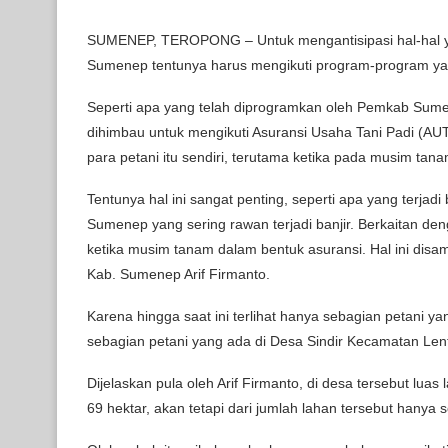
SUMENEP, TEROPONG – Untuk mengantisipasi hal-hal yang
Sumenep tentunya harus mengikuti program-program yan
Seperti apa yang telah diprogramkan oleh Pemkab Sume
dihimbau untuk mengikuti Asuransi Usaha Tani Padi (AU
para petani itu sendiri, terutama ketika pada musim tan
Tentunya hal ini sangat penting, seperti apa yang terjad
Sumenep yang sering rawan terjadi banjir. Berkaitan de
ketika musim tanam dalam bentuk asuransi. Hal ini di
Kab. Sumenep Arif Firmanto.
Karena hingga saat ini terlihat hanya sebagian petani y
sebagian petani yang ada di Desa Sindir Kecamatan Lent
Dijelaskan pula oleh Arif Firmanto, di desa tersebut luas
69 hektar, akan tetapi dari jumlah lahan tersebut hanya 