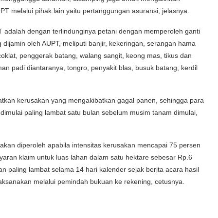
PT melalui pihak lain yaitu pertanggungan asuransi, jelasnya.
PT adalah dengan terlindunginya petani dengan memperoleh ganti
 dijamin oleh AUPT, meliputi banjir, kekeringan, serangan hama
klat, penggerak batang, walang sangit, keong mas, tikus dan
n padi diantaranya, tongro, penyakit blas, busuk batang, kerdil
atkan kerusakan yang mengakibatkan gagal panen, sehingga para
dimulai paling lambat satu bulan sebelum musim tanam dimulai,
 akan diperoleh apabila intensitas kerusakan mencapai 75 persen
aran klaim untuk luas lahan dalam satu hektare sebesar Rp.6
an paling lambat selama 14 hari kalender sejak berita acara hasil
aksanakan melalui pemindah bukuan ke rekening, cetusnya.