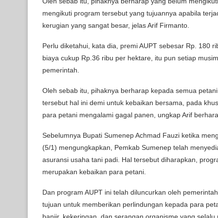
Oleh sebab itu, pihaknya berharap yang belum mengikuti 
mengikuti program tersebut yang tujuannya apabila te
kerugian yang sangat besar, jelas Arif Firmanto.
Perlu diketahui, kata dia, premi AUPT sebesar Rp. 180 
biaya cukup Rp.36 ribu per hektare, itu pun setiap musi
pemerintah.
Oleh sebab itu, pihaknya berharap kepada semua peta
tersebut hal ini demi untuk kebaikan bersama, pada khusu
para petani mengalami gagal panen, ungkap Arif berhara
Sebelumnya Bupati Sumenep Achmad Fauzi ketika mengun
(5/1) mengungkapkan, Pemkab Sumenep telah menyediak
asuransi usaha tani padi. Hal tersebut diharapkan, prog
merupakan kebaikan para petani.
Dan program AUPT ini telah diluncurkan oleh pemerintah
tujuan untuk memberikan perlindungan kepada para peta
banjir, kekeringan, dan serangan organisme yang sela