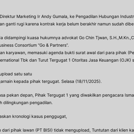
rektur Marketing Ir Andy Gumala, ke Pengadilan Hubungan Industri
ganti rugi karena kontrak kerja belum berakhir namun sudah diber
Ia didampingi kuasa hukumnya advokat Go Chin Tjwan, S.H.,M.Kn.,
siness Consortium “Go & Partners”.
karyawan, memasuki agenda bukti surat awal dari para pihak (Pembu
nternational Tbk dan Turut Tergugat 1 Otoritas Jasa Keuangan (OJK) s
iupload satu satu
arnain kepada pihak tergugat. Selasa (18/11/2025).
elasa pekan depan, Pihak Tergugat 1 yang diwakilkan pengacara Is
h dilingkungan pengadilan.
skan kronologi kasus penggugat,
un dari pihak lawan (PT BISI) tidak mengupload, Tuntutan dari klie