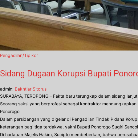
Pengadilan/Tipikor
Sidang Dugaan Korupsi Bupati Ponoro
admin:
Bakhtiar Sitorus
SURABAYA, TEROPONG – Fakta baru terungkap dalam sidang lanjuta
Seorang saksi yang berprofesi sebagai kontraktor mengungkapkan ad
Ponorogo.
​Dalam persidangan yang digelar di Pengadilan Tindak Pidana Korups
keterangan bagi tiga terdakwa, yakni Bupati Ponorogo Sugiri Sanco
​Di hadapan Majelis Hakim, Sucipto membeberkan, bahwa perusahaa