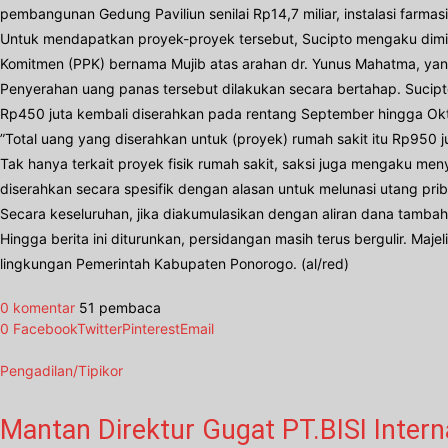
pembangunan Gedung Paviliun senilai Rp14,7 miliar, instalasi farmasi
​Untuk mendapatkan proyek-proyek tersebut, Sucipto mengaku dimint
Komitmen (PPK) bernama Mujib atas arahan dr. Yunus Mahatma, yang
​Penyerahan uang panas tersebut dilakukan secara bertahap. Sucipt
Rp450 juta kembali diserahkan pada rentang September hingga Ok
​”Total uang yang diserahkan untuk (proyek) rumah sakit itu Rp950 
​Tak hanya terkait proyek fisik rumah sakit, saksi juga mengaku m
diserahkan secara spesifik dengan alasan untuk melunasi utang prib
​Secara keseluruhan, jika diakumulasikan dengan aliran dana tambaha
​Hingga berita ini diturunkan, persidangan masih terus bergulir. Maj
lingkungan Pemerintah Kabupaten Ponorogo. (al/red)
0 komentar
51 pembaca
0
Facebook
Twitter
Pinterest
Email
Pengadilan/Tipikor
Mantan Direktur Gugat PT.BISI Intern