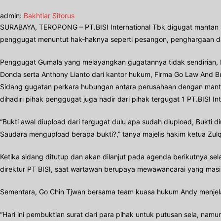
admin:
Bakhtiar Sitorus
SURABAYA, TEROPONG – PT.BISI International Tbk digugat mantan Di
penggugat menuntut hak-haknya seperti pesangon, penghargaan dan 
Penggugat Gumala yang melayangkan gugatannya tidak sendirian, 
Donda serta Anthony Lianto dari kantor hukum, Firma Go Law And Bu
Sidang gugatan perkara hubungan antara perusahaan dengan mantan 
dihadiri pihak penggugat juga hadir dari pihak tergugat 1 PT.BISI I
“Bukti awal diupload dari tergugat dulu apa sudah diupload, Bukti d
Saudara mengupload berapa bukti?,” tanya majelis hakim ketua Zulq
Ketika sidang ditutup dan akan dilanjut pada agenda berikutnya s
direktur PT BISI, saat wartawan berupaya mewawancarai yang masi
Sementara, Go Chin Tjwan bersama team kuasa hukum Andy menjela
“Hari ini pembuktian surat dari para pihak untuk putusan sela, nam