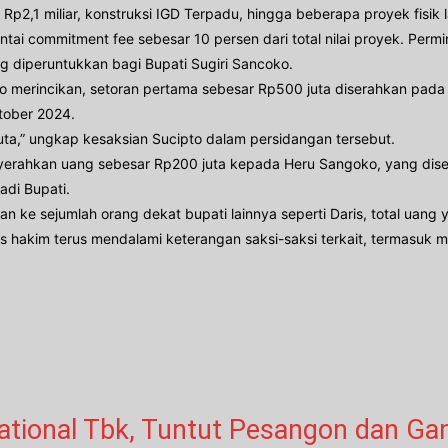
 Rp2,1 miliar, konstruksi IGD Terpadu, hingga beberapa proyek fisik 
ai commitment fee sebesar 10 persen dari total nilai proyek. Perm
 diperuntukkan bagi Bupati Sugiri Sancoko.
o merincikan, setoran pertama sebesar Rp500 juta diserahkan pada 
tober 2024.
juta,” ungkap kesaksian Sucipto dalam persidangan tersebut.
enyerahkan uang sebesar Rp200 juta kepada Heru Sangoko, yang diseb
adi Bupati.
n ke sejumlah orang dekat bupati lainnya seperti Daris, total uang 
elis hakim terus mendalami keterangan saksi-saksi terkait, termasuk m
ational Tbk, Tuntut Pesangon dan Gan