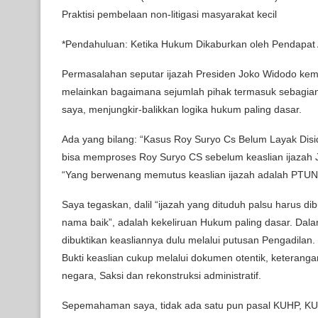
Praktisi pembelaan non-litigasi masyarakat kecil
*Pendahuluan: Ketika Hukum Dikaburkan oleh Pendapat A
Permasalahan seputar ijazah Presiden Joko Widodo kemba
melainkan bagaimana sejumlah pihak termasuk sebagian
saya, menjungkir-balikkan logika hukum paling dasar.
Ada yang bilang: “Kasus Roy Suryo Cs Belum Layak Disid
bisa memproses Roy Suryo CS sebelum keaslian ijazah J
“Yang berwenang memutus keaslian ijazah adalah PTUN
Saya tegaskan, dalil “ijazah yang dituduh palsu harus d
nama baik”, adalah kekeliruan Hukum paling dasar. Dala
dibuktikan keasliannya dulu melalui putusan Pengadilan.
Bukti keaslian cukup melalui dokumen otentik, keterangan
negara, Saksi dan rekonstruksi administratif.
Sepemahaman saya, tidak ada satu pun pasal KUHP, KU