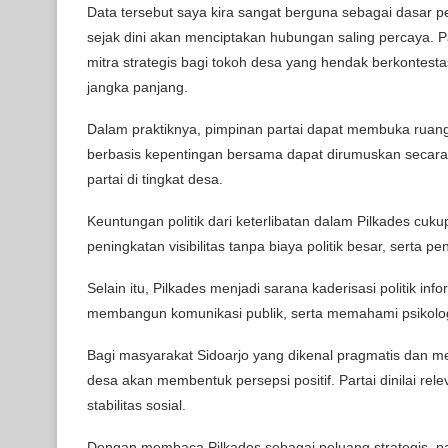
Data tersebut saya kira sangat berguna sebagai dasar p
sejak dini akan menciptakan hubungan saling percaya. 
mitra strategis bagi tokoh desa yang hendak berkontestas
jangka panjang.
Dalam praktiknya, pimpinan partai dapat membuka ruang d
berbasis kepentingan bersama dapat dirumuskan secara r
partai di tingkat desa.
Keuntungan politik dari keterlibatan dalam Pilkades cukup
peningkatan visibilitas tanpa biaya politik besar, serta p
Selain itu, Pilkades menjadi sarana kaderisasi politik inf
membangun komunikasi publik, serta memahami psikologi
Bagi masyarakat Sidoarjo yang dikenal pragmatis dan men
desa akan membentuk persepsi positif. Partai dinilai 
stabilitas sosial.
Dengan membaca Pilkades sebagai peluang strategis, part