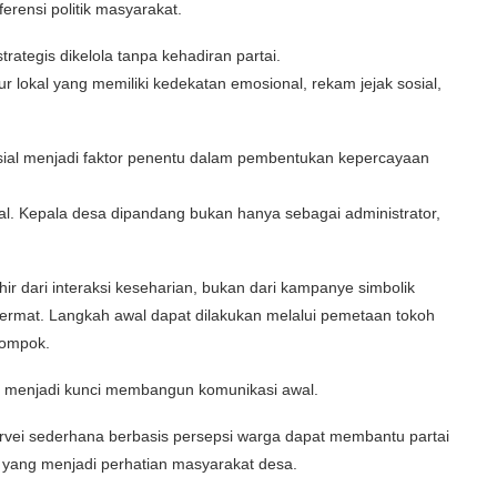
rensi politik masyarakat.
ategis dikelola tanpa kehadiran partai.
ur lokal yang memiliki kedekatan emosional, rekam jejak sosial,
sosial menjadi faktor penentu dalam pembentukan kepercayaan
ral. Kepala desa dipandang bukan hanya sebagai administrator,
hir dari interaksi keseharian, bukan dari kampanye simbolik
 cermat. Langkah awal dapat dilakukan melalui pemetaan tokoh
lompok.
kal menjadi kunci membangun komunikasi awal.
urvei sederhana berbasis persepsi warga dapat membantu partai
su yang menjadi perhatian masyarakat desa.