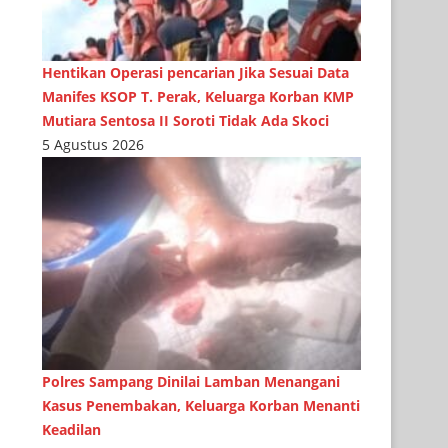
Hentikan Operasi pencarian Jika Sesuai Data
Manifes KSOP T. Perak, Keluarga Korban KMP
Mutiara Sentosa II Soroti Tidak Ada Skoci
5 Agustus 2026
Polres Sampang Dinilai Lamban Menangani
Kasus Penembakan, Keluarga Korban Menanti
Keadilan