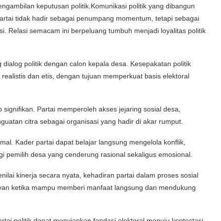
engambilan keputusan politik.Komunikasi politik yang dibangun
Partai tidak hadir sebagai penumpang momentum, tetapi sebagai
i. Relasi semacam ini berpeluang tumbuh menjadi loyalitas politik
ialog politik dengan calon kepala desa. Kesepakatan politik
ealistis dan etis, dengan tujuan memperkuat basis elektoral
 signifikan. Partai memperoleh akses jejaring sosial desa,
enguatan citra sebagai organisasi yang hadir di akar rumput.
ormal. Kader partai dapat belajar langsung mengelola konflik,
 pemilih desa yang cenderung rasional sekaligus emosional.
ilai kinerja secara nyata, kehadiran partai dalam proses sosial
relevan ketika mampu memberi manfaat langsung dan mendukung
ai politik dapat menyiapkan fondasi elektoral menuju kontestasi