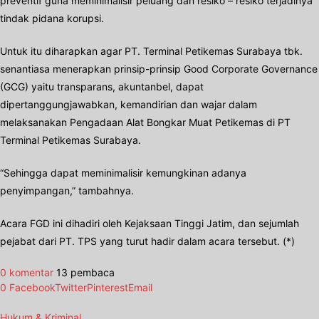
preventif guna meminimalisir peluang dan resiko – resiko terjadinya
tindak pidana korupsi.
Untuk itu diharapkan agar PT. Terminal Petikemas Surabaya tbk.
senantiasa menerapkan prinsip-prinsip Good Corporate Governance
(GCG) yaitu transparans, akuntanbel, dapat
dipertanggungjawabkan, kemandirian dan wajar dalam
melaksanakan Pengadaan Alat Bongkar Muat Petikemas di PT
Terminal Petikemas Surabaya.
“Sehingga dapat meminimalisir kemungkinan adanya
penyimpangan,” tambahnya.
Acara FGD ini dihadiri oleh Kejaksaan Tinggi Jatim, dan sejumlah
pejabat dari PT. TPS yang turut hadir dalam acara tersebut. (*)
0 komentar
13 pembaca
0
Facebook
Twitter
Pinterest
Email
Hukum & Kriminal