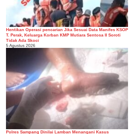
Hentikan Operasi pencarian Jika Sesuai Data Manifes KSOP
T. Perak, Keluarga Korban KMP Mutiara Sentosa II Soroti
Tidak Ada Skoci
5 Agustus 2026
Polres Sampang Dinilai Lamban Menangani Kasus