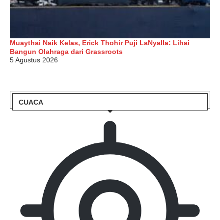
Muaythai Naik Kelas, Erick Thohir Puji LaNyalla: Lihai
Bangun Olahraga dari Grassroots
5 Agustus 2026
CUACA