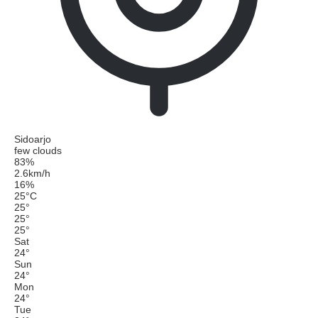
Sidoarjo
few clouds
83%
2.6km/h
16%
25
°
C
25
°
25
°
25
°
Sat
24
°
Sun
24
°
Mon
24
°
Tue