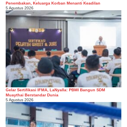
Penembakan, Keluarga Korban Menanti Keadilan
5 Agustus 2026
Gelar Sertifikasi IFMA, LaNyalla: PBMI Bangun SDM
Muaythai Berstandar Dunia
5 Agustus 2026