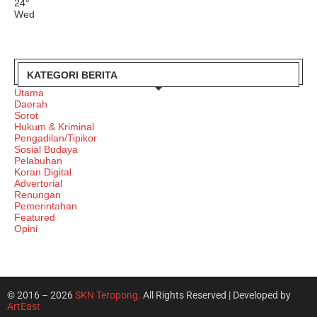
24
°
Wed
KATEGORI BERITA
Utama
Daerah
Sorot
Hukum & Kriminal
Pengadilan/Tipikor
Sosial Budaya
Pelabuhan
Koran Digital
Advertorial
Renungan
Pemerintahan
Featured
Opini
© 2016 – 2026
SKN Teropong.
All Rights Reserved | Developed by
ArtEast