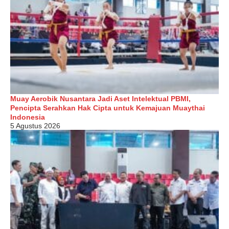
Muay Aerobik Nusantara Jadi Aset Intelektual PBMI,
Pencipta Serahkan Hak Cipta untuk Kemajuan Muaythai
Indonesia
5 Agustus 2026