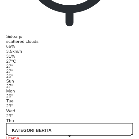
Sidoarjo
scattered clouds
66%
3.5km/h
31%
27
°
C
27
°
27
°
26
°
Sun
27
°
Mon
26
°
Tue
23
°
Wed
23
°
Thu
KATEGORI BERITA
Utama