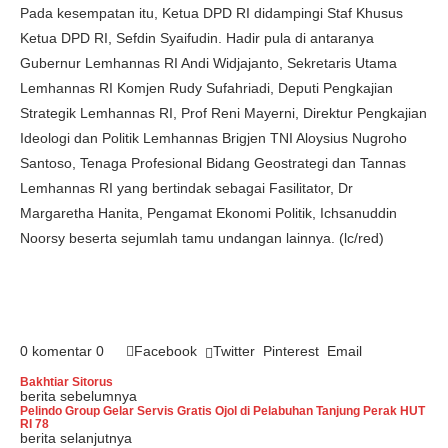
Pada kesempatan itu, Ketua DPD RI didampingi Staf Khusus
Ketua DPD RI, Sefdin Syaifudin. Hadir pula di antaranya
Gubernur Lemhannas RI Andi Widjajanto, Sekretaris Utama
Lemhannas RI Komjen Rudy Sufahriadi, Deputi Pengkajian
Strategik Lemhannas RI, Prof Reni Mayerni, Direktur Pengkajian
Ideologi dan Politik Lemhannas Brigjen TNI Aloysius Nugroho
Santoso, Tenaga Profesional Bidang Geostrategi dan Tannas
Lemhannas RI yang bertindak sebagai Fasilitator, Dr
Margaretha Hanita, Pengamat Ekonomi Politik, Ichsanuddin
Noorsy beserta sejumlah tamu undangan lainnya. (lc/red)
0 komentar
0
Facebook
Twitter
Pinterest
Email
Bakhtiar Sitorus
berita sebelumnya
Pelindo Group Gelar Servis Gratis Ojol di Pelabuhan Tanjung Perak HUT
RI 78
berita selanjutnya