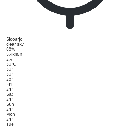
Sidoarjo
clear sky
68%
5.4km/h
2%
30
°
C
30
°
30
°
28
°
Fri
24
°
Sat
24
°
Sun
24
°
Mon
24
°
Tue