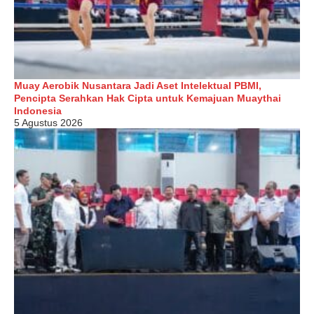
Muay Aerobik Nusantara Jadi Aset Intelektual PBMI,
Pencipta Serahkan Hak Cipta untuk Kemajuan Muaythai
Indonesia
5 Agustus 2026