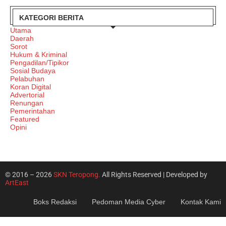
KATEGORI BERITA
Utama
Daerah
Sorot
Hukum & Kriminal
Pengadilan/Tipikor
Sosial Budaya
Pelabuhan
Koran Digital
Advertorial
Renungan
Pemerintahan
Featured
Opini
© 2016 – 2026
SKN Teropong.
All Rights Reserved | Developed by
ArtEast
Boks Redaksi
Pedoman Media Cyber
Kontak Kami