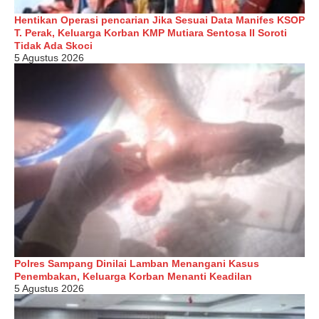
Hentikan Operasi pencarian Jika Sesuai Data Manifes KSOP
T. Perak, Keluarga Korban KMP Mutiara Sentosa II Soroti
Tidak Ada Skoci
5 Agustus 2026
Polres Sampang Dinilai Lamban Menangani Kasus
Penembakan, Keluarga Korban Menanti Keadilan
5 Agustus 2026