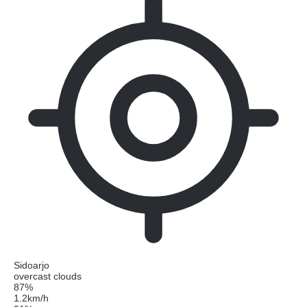
Sidoarjo
overcast clouds
87%
1.2km/h