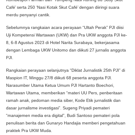
Café’ serta 250 ‘Nasi Kotak Skut Café’ dengan diiringi suara
merdu penyanyi cantik.
Sebelumnya rangkaian acara perayaan “Ultah Perak” PJI diisi
Uji Kompetensi Wartawan (UKW) dan Pra UKW anggota PJI ke-
8, 6-8 Agustus 2023 di Hotel Narita Surabaya, bekerjasama
dengan Lembaga UKW Unitomo dan diikuti 27 jurnalis anggota
PJI.
Rangkaian perayaan selanjutnya “Diklat Jurnalistik 25th PJI” di
Maspion IT, Minggu 27/8 diikuti 68 peserta anggota PJI.
Narasumber Utama Ketua Umum PJI Hartanto Boechori,
Wartawan Utama, memberikan “materi UU Pers, penberitaan
ramah anak, pedoman media siber, Kode Etik jurnalistik dan
dasar jurnalisme investigasi”. Sugeng Priyadi pemateri
“manajemen media era digital”, Budi Santoso pemateri pola
penulisan berita dan Gunaryo Handajia memberi pengetahuan
praktek Pra UKW Muda.