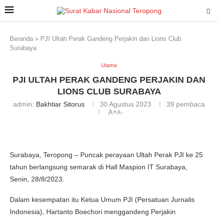
Beranda
»
PJI Ultah Perak Gandeng Perjakin dan Lions Club
Surabaya
Utama
PJI ULTAH PERAK GANDENG PERJAKIN DAN
LIONS CLUB SURABAYA
admin:
Bakhtiar Sitorus
30 Agustus 2023
39
pembaca
A+
A-
Surabaya, Teropong – Puncak perayaan Ultah Perak PJI ke 25
tahun berlangsung semarak di Hall Maspion IT Surabaya,
Senin, 28/8/2023.
Dalam kesempatan itu Ketua Umum PJI (Persatuan Jurnalis
Indonesia), Hartanto Boechori menggandeng Perjakin