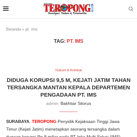
Beranda
»
pt. ims
TAG:
PT. IMS
Hukum & Kriminal
DIDUGA KORUPSI 9,5 M, KEJATI JATIM TAHAN
TERSANGKA MANTAN KEPALA DEPARTEMEN
PENGADAAN PT. IMS
admin:
Bakhtiar Sitorus
SURABAYA
,
TEROPONG
-Penyidik Kejaksaan Tinggi Jawa
Timur (Kejati Jatim) menetapkan seorang tersangka dalam
dugaan korupsi Rp 9 miliar pada PT Inka Multi Solusi (IMS),