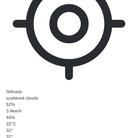
Sidoarjo
scattered clouds
52%
3.4km/h
44%
32
°
C
32
°
32
°