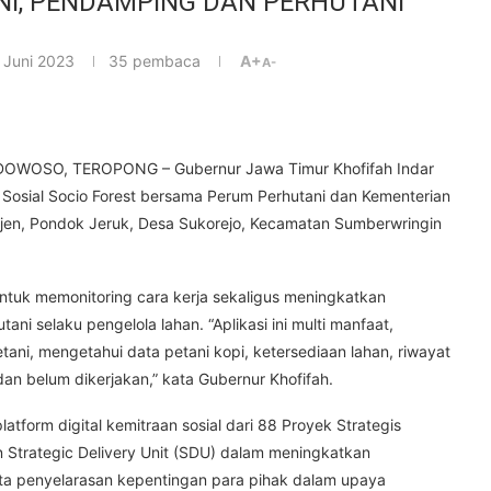
NI, PENDAMPING DAN PERHUTANI
 Juni 2023
35
pembaca
A+
A-
OWOSO, TEROPONG – Gubernur Jawa Timur Khofifah Indar
Sosial Socio Forest bersama Perum Perhutani dan Kementerian
jen, Pondok Jeruk, Desa Sukorejo, Kecamatan Sumberwringin
untuk memonitoring cara kerja sekaligus meningkatkan
ni selaku pengelola lahan. “Aplikasi ini multi manfaat,
ni, mengetahui data petani kopi, ketersediaan lahan, riwayat
n belum dikerjakan,” kata Gubernur Khofifah.
atform digital kemitraan sosial dari 88 Proyek Strategis
Strategic Delivery Unit (SDU) dalam meningkatkan
serta penyelarasan kepentingan para pihak dalam upaya