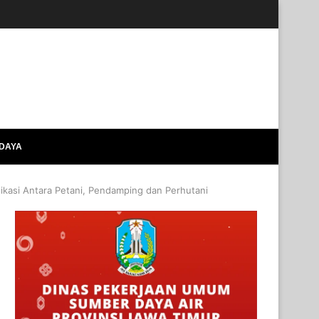
UDAYA
ikasi Antara Petani, Pendamping dan Perhutani