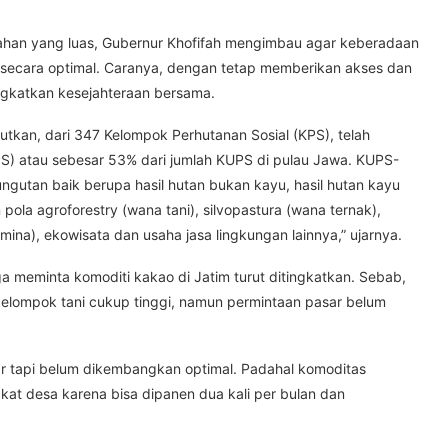
 lahan yang luas, Gubernur Khofifah mengimbau agar keberadaan
si secara optimal. Caranya, dengan tetap memberikan akses dan
ngkatkan kesejahteraan bersama.
utkan, dari 347 Kelompok Perhutanan Sosial (KPS), telah
S) atau sebesar 53% dari jumlah KUPS di pulau Jawa. KUPS-
gutan baik berupa hasil hutan bukan kayu, hasil hutan kayu
la agroforestry (wana tani), silvopastura (wana ternak),
 mina), ekowisata dan usaha jasa lingkungan lainnya,” ujarnya.
uga meminta komoditi kakao di Jatim turut ditingkatkan. Sebab,
kelompok tani cukup tinggi, namun permintaan pasar belum
ar tapi belum dikembangkan optimal. Padahal komoditas
t desa karena bisa dipanen dua kali per bulan dan