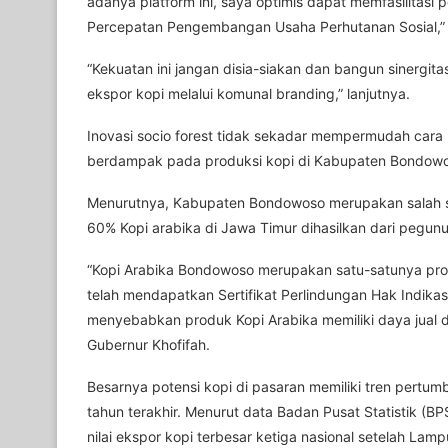
adanya platform ini, saya optimis dapat memfasilit
Percepatan Pengembangan Usaha Perhutanan Sosial,” 
“Kekuatan ini jangan disia-siakan dan bangun sinergita
ekspor kopi melalui komunal branding,” lanjutnya.
Inovasi socio forest tidak sekadar mempermudah cara 
berdampak pada produksi kopi di Kabupaten Bondowoso 
Menurutnya, Kabupaten Bondowoso merupakan salah sa
60% Kopi arabika di Jawa Timur dihasilkan dari pegunu
“Kopi Arabika Bondowoso merupakan satu-satunya prod
telah mendapatkan Sertifikat Perlindungan Hak Indikasi
menyebabkan produk Kopi Arabika memiliki daya jual da
Gubernur Khofifah.
Besarnya potensi kopi di pasaran memiliki tren pertum
tahun terakhir. Menurut data Badan Pusat Statistik (
nilai ekspor kopi terbesar ketiga nasional setelah La