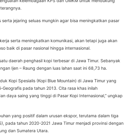
asi penguatan kelembagaan KPS dan UMKM untuk mendukung
terangnya.
s serta jejaring seluas mungkin agar bisa meningkatkan pasar
kerja serta meningkatkan komunikasi, akan tetapi juga akan
baik di pasar nasional hingga internasional.
tu daerah penghasil kopi terbesar di Jawa Timur. Sebanyak
ngan Ijen – Raung dengan luas lahan saat ini 68,73 ha.
uk Kopi Spesialis (Kopi Blue Mountain) di Jawa Timur yang
-Geografis pada tahun 2013. Cita rasa khas inilah
n daya saing yang tinggi di Pasar Kopi Internasional,” ungkap
buhan yang positif dalam urusan ekspor, terutama dalam tiga
BPS), pada tahun 2020-2021 Jawa Timur menjadi provinsi dengan
mpung dan Sumatera Utara.