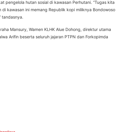
t pengelola hutan sosial di kawasan Perhutani. “Tugas kita
 di kawasan ini memang Republik kopi miliknya Bondowoso
” tandasnya.
Nugraha Mansury, Wamen KLHK Alue Dohong, direktur utama
wa Arifin beserta seluruh jajaran PTPN dan Forkopimda
Brawijaya