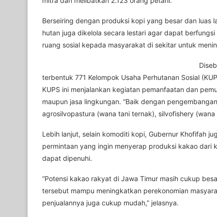
mitra dan melibatkan 2.123 orang petani.
Berseiring dengan produksi kopi yang besar dan luas
hutan juga dikelola secara lestari agar dapat berfung
ruang sosial kepada masyarakat di sekitar untuk meni
Diseb
terbentuk 771 Kelompok Usaha Perhutanan Sosial (KUP
KUPS ini menjalankan kegiatan pemanfaatan dan pemun
maupun jasa lingkungan. “Baik dengan pengembangan po
agrosilvopastura (wana tani ternak), silvofishery (wana
Lebih lanjut, selain komoditi kopi, Gubernur Khofifah j
permintaan yang ingin menyerap produksi kakao dari 
dapat dipenuhi.
“Potensi kakao rakyat di Jawa Timur masih cukup bes
tersebut mampu meningkatkan perekonomian masyaraka
penjualannya juga cukup mudah,” jelasnya.