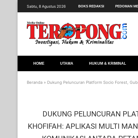
Sabtu, 8 Agustus 2026
BOKS REDAKSI
PEDOMAN ME
HOME
UTAMA
HUKUM & KRIMINAL
Beranda
»
Dukung Peluncuran Platform Socio Forest, Gube
DUKUNG PELUNCURAN PLAT
KHOFIFAH: APLIKASI MULTI M