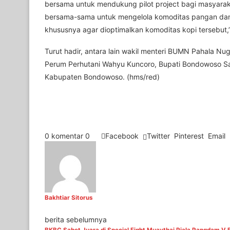
bersama untuk mendukung pilot project bagi masyaraka
bersama-sama untuk mengelola komoditas pangan dan
khususnya agar dioptimalkan komoditas kopi tersebut,
Turut hadir, antara lain wakil menteri BUMN Pahala 
Perum Perhutani Wahyu Kuncoro, Bupati Bondowoso Sal
Kabupaten Bondowoso. (hms/red)
0 komentar
0
Facebook
Twitter
Pinterest
Email
Bakhtiar Sitorus
berita sebelumnya
BKBC Sabet Juara di Special Fight Muaythai Piala Pangdam V 