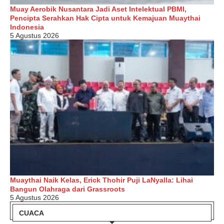
Muay Aerobik Nusantara Jadi Aset Intelektual PBMI,
Pencipta Serahkan Hak Cipta untuk Kemajuan Muaythai
Indonesia
5 Agustus 2026
Muaythai Naik Kelas, Erick Thohir Puji LaNyalla: Lihai
Bangun Olahraga dari Grassroots
5 Agustus 2026
CUACA