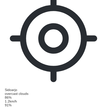
Sidoarjo
overcast clouds
86%
1.2km/h
91%