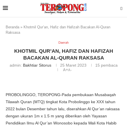
Beranda
»
Khotmil Qur’an, Hafiz dan Hafizah Bacakan Al-Quran
Raksasa
Daerah
KHOTMIL QUR’AN, HAFIZ DAN HAFIZAH
BACAKAN AL-QURAN RAKSASA
admin:
Bakhtiar Sitorus
25 Maret 2023
15
pembaca
A+
A-
PROBOLINGGO, TEROPONG-Pada pembukaan Musabaqah
Tilawah Quran (MTQ) tingkat Kota Probolinggo ke XXX tahun
2022 bulan Desember tahun lalu, diserahkan Al Qur’an raksasa
dengan ukuran 1m x 1.5 m yang diberikan oleh Yayasan
Pendidikan Ilmu Al Qur’an Wonosobo kepada Wali Kota Habib