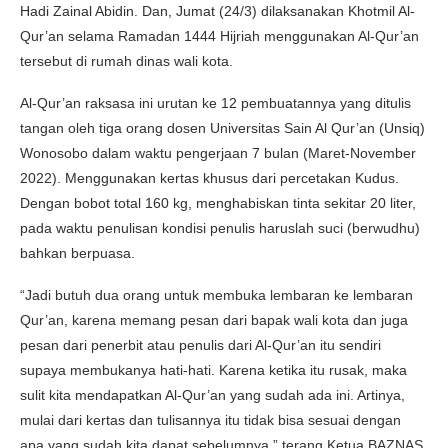
Hadi Zainal Abidin. Dan, Jumat (24/3) dilaksanakan Khotmil Al-
Qur’an selama Ramadan 1444 Hijriah menggunakan Al-Qur’an
tersebut di rumah dinas wali kota.
Al-Qur’an raksasa ini urutan ke 12 pembuatannya yang ditulis
tangan oleh tiga orang dosen Universitas Sain Al Qur’an (Unsiq)
Wonosobo dalam waktu pengerjaan 7 bulan (Maret-November
2022). Menggunakan kertas khusus dari percetakan Kudus.
Dengan bobot total 160 kg, menghabiskan tinta sekitar 20 liter,
pada waktu penulisan kondisi penulis haruslah suci (berwudhu)
bahkan berpuasa.
“Jadi butuh dua orang untuk membuka lembaran ke lembaran
Qur’an, karena memang pesan dari bapak wali kota dan juga
pesan dari penerbit atau penulis dari Al-Qur’an itu sendiri
supaya membukanya hati-hati. Karena ketika itu rusak, maka
sulit kita mendapatkan Al-Qur’an yang sudah ada ini. Artinya,
mulai dari kertas dan tulisannya itu tidak bisa sesuai dengan
apa yang sudah kita dapat sebelumnya,” terang Ketua BAZNAS