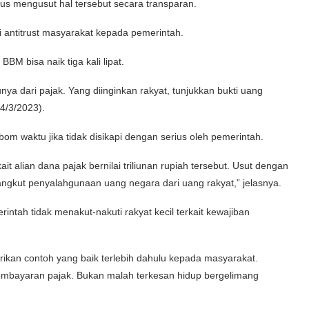
us mengusut hal tersebut secara transparan.
i antitrust masyarakat kepada pemerintah.
BBM bisa naik tiga kali lipat.
nya dari pajak. Yang diinginkan rakyat, tunjukkan bukti uang
14/3/2023).
 bom waktu jika tidak disikapi dengan serius oleh pemerintah.
t alian dana pajak bernilai triliunan rupiah tersebut. Usut dengan
angkut penyalahgunaan uang negara dari uang rakyat,” jelasnya.
ntah tidak menakut-nakuti rakyat kecil terkait kewajiban
ikan contoh yang baik terlebih dahulu kepada masyarakat.
pembayaran pajak. Bukan malah terkesan hidup bergelimang