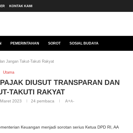
BER
KONTAK KAMI
N
PEMERINTAHAN
SOROT
SOSIAL BUDAYA
dan Jangan Takut-Takuti Rakyat
Utama
PAJAK DIUSUT TRANSPARAN DAN
T-TAKUTI RAKYAT
 Maret 2023
24
pembaca
A+
A-
 Kementerian Keuangan menjadi sorotan serius Ketua DPD RI, AA