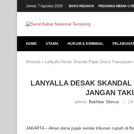
Jumat, 7 Agustus 2026
BOKS REDAKSI
PEDOMAN MEDIA CY
HOME
UTAMA
HUKUM & KRIMINAL
PELABUHA
Beranda
»
LaNyalla Desak Skandal Pajak Diusut Transparan 
LANYALLA DESAK SKANDAL 
JANGAN TAKU
admin:
Bakhtiar Sitorus
14
JAKARTA – Aliran dana pajak senilai triliunan rupiah di