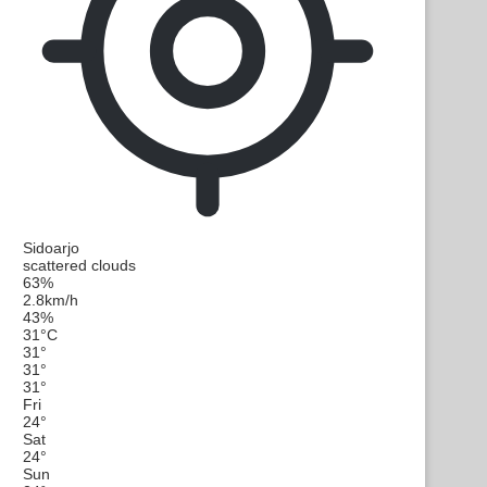
Sidoarjo
scattered clouds
63%
2.8km/h
43%
31
°
C
31
°
31
°
31
°
Fri
24
°
Sat
24
°
Sun