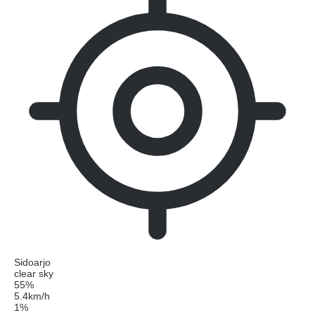
Sidoarjo
clear sky
55%
5.4km/h
1%