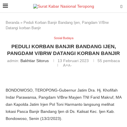
Beranda
»
Peduli Korban Banjir Bandang Ijen, Pangdam V/Brw
Datangi korban Banjir
Sosial Budaya
PEDULI KORBAN BANJIR BANDANG IJEN,
PANGDAM V/BRW DATANGI KORBAN BANJIR
admin:
Bakhtiar Sitorus
13 Februari 2023
55
pembaca
A+
A-
BONDOWOSO, TEROPONG-Gubernur Jatim Dra. Hj. Khofifah
Indar Parawansa, Pangdam V/Brw Mayjen TNI Farid Makruf, MA
dan Kapolda Jatim Irjen Pol Toni Harmanto langsung melihat
lokasi Pasca Banjir Bandang Ijen di Ds. Kalisat Kec. Ijen Kab.
Bondowoso, Senin (13/2/2023).