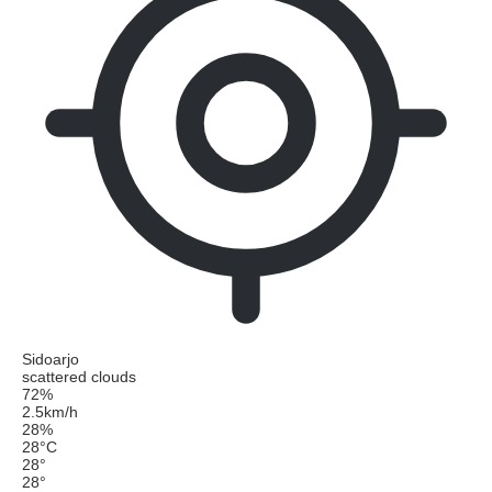
Sidoarjo
scattered clouds
72%
2.5km/h
28%
28
°
C
28
°
28
°