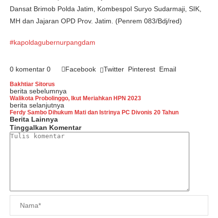
Dansat Brimob Polda Jatim, Kombespol Suryo Sudarmaji, SIK,
MH dan Jajaran OPD Prov. Jatim. (Penrem 083/Bdj/red)
#kapolda
gubernur
pangdam
0 komentar
0
Facebook
Twitter
Pinterest
Email
Bakhtiar Sitorus
berita sebelumnya
Walikota Probolinggo, Ikut Meriahkan HPN 2023
berita selanjutnya
Ferdy Sambo Dihukum Mati dan Istrinya PC Divonis 20 Tahun
Berita Lainnya
Tinggalkan Komentar