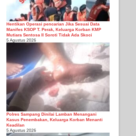
Hentikan Operasi pencarian Jika Sesuai Data
Manifes KSOP T. Perak, Keluarga Korban KMP
Mutiara Sentosa II Soroti Tidak Ada Skoci
5 Agustus 2026
Polres Sampang Dinilai Lamban Menangani
Kasus Penembakan, Keluarga Korban Menanti
Keadilan
5 Agustus 2026