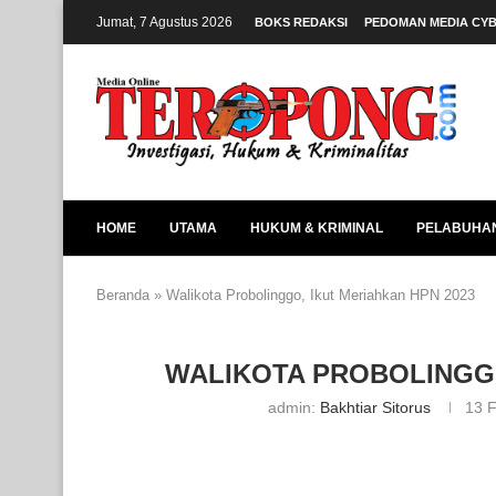
Jumat, 7 Agustus 2026
BOKS REDAKSI
PEDOMAN MEDIA CY
HOME
UTAMA
HUKUM & KRIMINAL
PELABUHA
Beranda
»
Walikota Probolinggo, Ikut Meriahkan HPN 2023
WALIKOTA PROBOLINGGO
admin:
Bakhtiar Sitorus
13 F