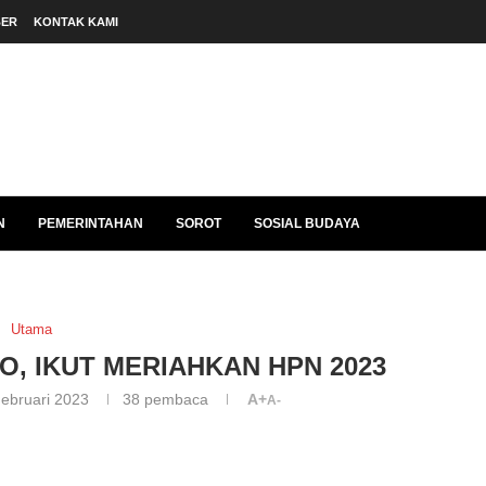
BER
KONTAK KAMI
N
PEMERINTAHAN
SOROT
SOSIAL BUDAYA
Utama
, IKUT MERIAHKAN HPN 2023
ebruari 2023
38
pembaca
A+
A-