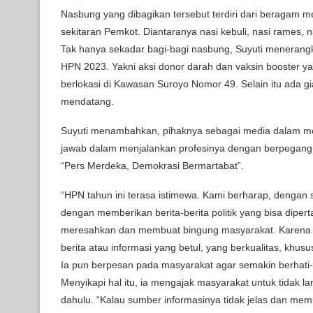
Nasbung yang dibagikan tersebut terdiri dari beragam m
sekitaran Pemkot. Diantaranya nasi kebuli, nasi rames, n
Tak hanya sekadar bagi-bagi nasbung, Suyuti menerangk
HPN 2023. Yakni aksi donor darah dan vaksin booster y
berlokasi di Kawasan Suroyo Nomor 49. Selain itu ada gi
mendatang.
Suyuti menambahkan, pihaknya sebagai media dalam men
jawab dalam menjalankan profesinya dengan berpegang pa
“Pers Merdeka, Demokrasi Bermartabat”.
“HPN tahun ini terasa istimewa. Kami berharap, dengan s
dengan memberikan berita-berita politik yang bisa dipe
meresahkan dan membuat bingung masyarakat. Karena it
berita atau informasi yang betul, yang berkualitas, khusus
Ia pun berpesan pada masyarakat agar semakin berhati-h
Menyikapi hal itu, ia mengajak masyarakat untuk tidak 
dahulu. “Kalau sumber informasinya tidak jelas dan mem