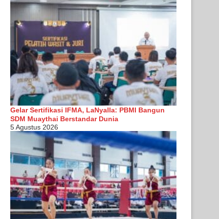
Gelar Sertifikasi IFMA, LaNyalla: PBMI Bangun
SDM Muaythai Berstandar Dunia
5 Agustus 2026