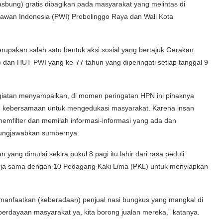
g) gratis dibagikan pada masyarakat yang melintas di
tawan Indonesia (PWI) Probolinggo Raya dan Wali Kota
rupakan salah satu bentuk aksi sosial yang bertajuk Gerakan
 dan HUT PWI yang ke-77 tahun yang diperingati setiap tanggal 9
kegiatan menyampaikan, di momen peringatan HPN ini pihaknya
an kebersamaan untuk mengedukasi masyarakat. Karena insan
memfilter dan memilah informasi-informasi yang ada dan
ggungjawabkan sumbernya.
ang dimulai sekira pukul 8 pagi itu lahir dari rasa peduli
rja sama dengan 10 Pedagang Kaki Lima (PKL) untuk menyiapkan
.
 memanfaatkan (keberadaan) penjual nasi bungkus yang mangkal di
erdayaan masyarakat ya, kita borong jualan mereka,” katanya.