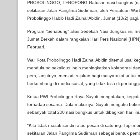
PROBOLINGGO, TEROPONG-Ratusan nasi bungkus (nasbun
sekitaran Jalan Panglima Sudirman, oleh Persatuan War
Probolinggo Habib Hadi Zainal Abidin, Jumat (10/2) pagi.
Program “Senabung” alias Sedekah Nasi Bungkus ini, me
Jumat Berkah dalam rangkaian Hari Pers Nasional (HPN)
Februari.
Wali Kota Probolinggo Hadi Zainal Abidin ditemui usai 
mendukung sekaligus ingin meningkatkan kolaborasi d
pers, lanjutnya, menjadi rujukan bagi masyarakat untuk 
berkembang di media sosial, yang tidak bisa di pertan
Ketua PWI Probolinggo Raya Suyuti mengatakan, kegiatan y
terhadap sesama. Dalam aksinya, Suyuti mengaku beke
sebanyak total 200 nasi bungkus untuk dibagikan hari ini
“Kita tidak masak sendiri atau pesan di catering. Tapi
sekitaran Jalan Panglima Sudirman sebagai bentuk pemb