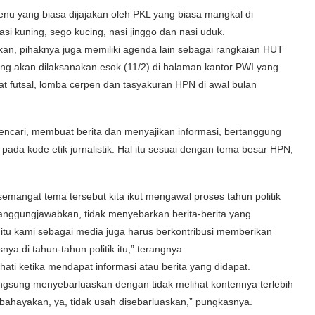
enu yang biasa dijajakan oleh PKL yang biasa mangkal di
asi kuning, sego kucing, nasi jinggo dan nasi uduk.
an, pihaknya juga memiliki agenda lain sebagai rangkaian HUT
ang akan dilaksanakan esok (11/2) di halaman kantor PWI yang
at futsal, lomba cerpen dan tasyakuran HPN di awal bulan
cari, membuat berita dan menyajikan informasi, bertanggung
da kode etik jurnalistik. Hal itu sesuai dengan tema besar HPN,
emangat tema tersebut kita ikut mengawal proses tahun politik
rtanggungjawabkan, tidak menyebarkan berita-berita yang
u kami sebagai media juga harus berkontribusi memberikan
nya di tahun-tahun politik itu,” terangnya.
ati ketika mendapat informasi atau berita yang didapat.
langsung menyebarluaskan dengan tidak melihat kontennya terlebih
bahayakan, ya, tidak usah disebarluaskan,” pungkasnya.