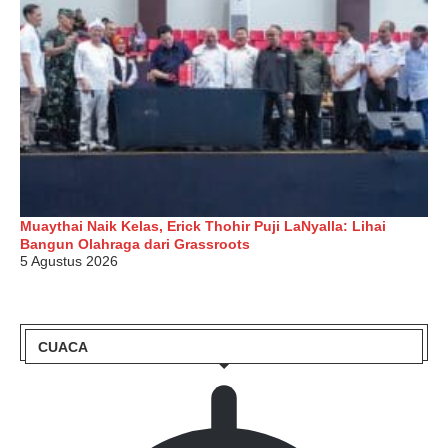
Muaythai Naik Kelas, Erick Thohir Puji LaNyalla: Lihai
Bangun Olahraga dari Grassroots
5 Agustus 2026
CUACA