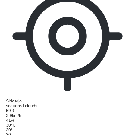
Sidoarjo
scattered clouds
59%
3.9km/h
41%
30
°
C
30
°
30
°