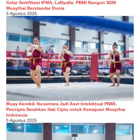
Gelar Sertifikasi IFMA, LaNyalla: PBMI Bangun SDM
Muaythai Berstandar Dunia
5 Agustus 2026
Muay Aerobik Nusantara Jadi Aset Intelektual PBMI,
Pencipta Serahkan Hak Cipta untuk Kemajuan Muaythai
Indonesia
5 Agustus 2026