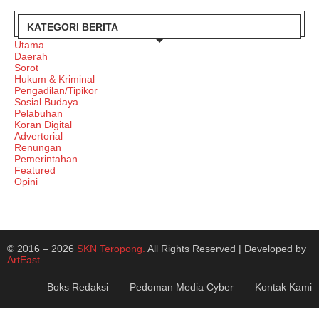
KATEGORI BERITA
Utama
Daerah
Sorot
Hukum & Kriminal
Pengadilan/Tipikor
Sosial Budaya
Pelabuhan
Koran Digital
Advertorial
Renungan
Pemerintahan
Featured
Opini
© 2016 – 2026
SKN Teropong.
All Rights Reserved | Developed by
ArtEast
Boks Redaksi
Pedoman Media Cyber
Kontak Kami