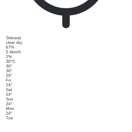
Sidoarjo
clear sky
67%
5.4km/h
2%
30
°
C
30
°
30
°
29
°
Fri
24
°
Sat
24
°
Sun
24
°
Mon
24
°
Tue