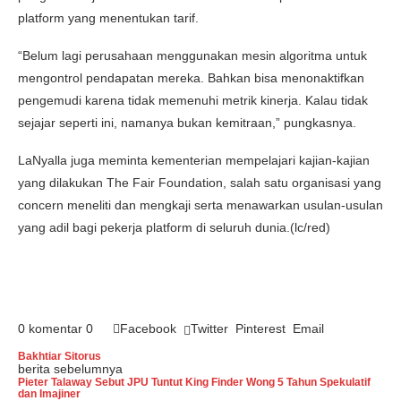
platform yang menentukan tarif.
“Belum lagi perusahaan menggunakan mesin algoritma untuk
mengontrol pendapatan mereka. Bahkan bisa menonaktifkan
pengemudi karena tidak memenuhi metrik kinerja. Kalau tidak
sejajar seperti ini, namanya bukan kemitraan,” pungkasnya.
LaNyalla juga meminta kementerian mempelajari kajian-kajian
yang dilakukan The Fair Foundation, salah satu organisasi yang
concern meneliti dan mengkaji serta menawarkan usulan-usulan
yang adil bagi pekerja platform di seluruh dunia.(lc/red)
0 komentar
0
Facebook
Twitter
Pinterest
Email
Bakhtiar Sitorus
berita sebelumnya
Pieter Talaway Sebut JPU Tuntut King Finder Wong 5 Tahun Spekulatif
dan Imajiner