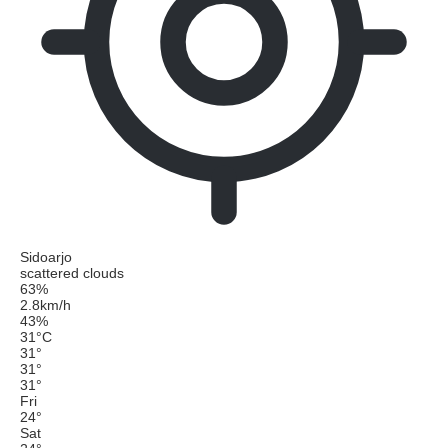
Sidoarjo
scattered clouds
63%
2.8km/h
43%
31
°
C
31
°
31
°
31
°
Fri
24
°
Sat