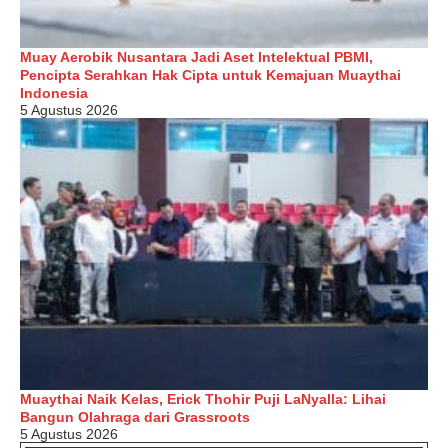
Muay Aerobik Nusantara Jadi Aset Intelektual PBMI,
Pencipta Serahkan Hak Cipta untuk Kemajuan Muaythai
Indonesia
5 Agustus 2026
Muaythai Naik Kelas, Erick Thohir Puji LaNyalla: Lihai
Bangun Olahraga dari Grassroots
5 Agustus 2026