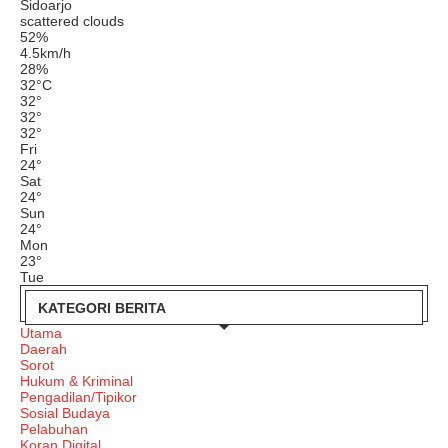
Sidoarjo
scattered clouds
52%
4.5km/h
28%
32
°
C
32
°
32
°
32
°
Fri
24
°
Sat
24
°
Sun
24
°
Mon
23
°
Tue
KATEGORI BERITA
Utama
Daerah
Sorot
Hukum & Kriminal
Pengadilan/Tipikor
Sosial Budaya
Pelabuhan
Koran Digital