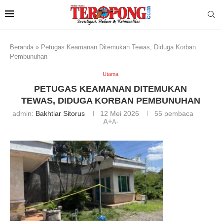
Beranda
»
Petugas Keamanan Ditemukan Tewas, Diduga Korban
Pembunuhan
Utama
PETUGAS KEAMANAN DITEMUKAN
TEWAS, DIDUGA KORBAN PEMBUNUHAN
admin:
Bakhtiar Sitorus
12 Mei 2026
55
pembaca
A+
A-