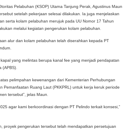
toritas Pelabuhan (KSOP) Utama Tanjung Perak, Agustinus Maun
ebut setelah pekerjaan selesai dilakukan. Ia juga menjelaskan
aran serta kolam pelabuhan merujuk pada UU Nomor 17 Tahun
akukan melalui kegiatan pengerukan kolam pelabuhan.
raan alur dan kolam pelabuhan telah diserahkan kepada PT
endum.
i kapal yang melintas berupa kanal fee yang menjadi pendapatan
a (APBS).
t atas pelimpahan kewenangan dari Kementerian Perhubungan
tan Pemanfaatan Ruang Laut (PKKPRL) untuk kerja keruk periode
n tersebut”, jelas Maun.
025 agar kami berkoordinasi dengan PT Pelindo terkait konsesi,”
, proyek pengerukan tersebut telah mendapatkan persetujuan