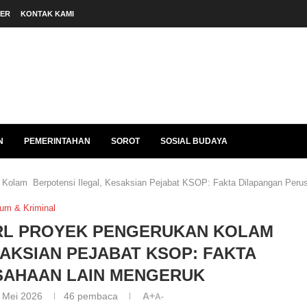
BER
KONTAK KAMI
N
PEMERINTAHAN
SOROT
SOSIAL BUDAYA
olam Berpotensi Ilegal, Kesaksian Pejabat KSOP: Fakta Dilapangan Peru
um & Kriminal
PRL PROYEK PENGERUKAN KOLAM
SAKSIAN PEJABAT KSOP: FAKTA
SAHAAN LAIN MENGERUK
 Mei 2026
46
pembaca
A+
A-