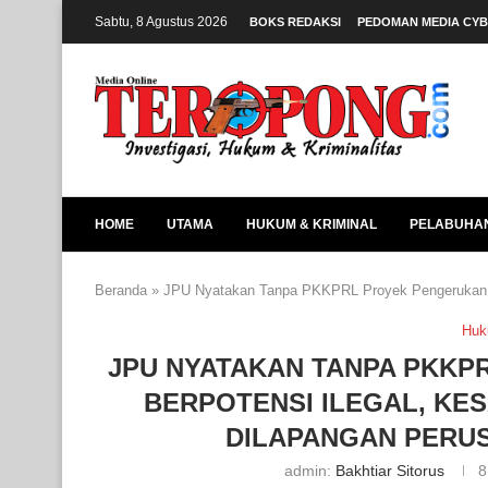
Sabtu, 8 Agustus 2026
BOKS REDAKSI
PEDOMAN MEDIA CY
HOME
UTAMA
HUKUM & KRIMINAL
PELABUHA
Beranda
»
JPU Nyatakan Tanpa PKKPRL Proyek Pengerukan K
Huk
JPU NYATAKAN TANPA PKK
BERPOTENSI ILEGAL, KE
DILAPANGAN PERU
admin:
Bakhtiar Sitorus
8