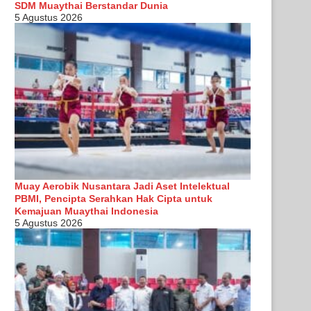
SDM Muaythai Berstandar Dunia
5 Agustus 2026
Muay Aerobik Nusantara Jadi Aset Intelektual
PBMI, Pencipta Serahkan Hak Cipta untuk
Kemajuan Muaythai Indonesia
5 Agustus 2026