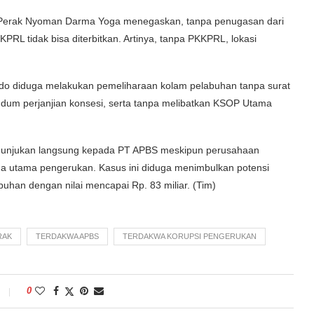
g Perak Nyoman Darma Yoga menegaskan, tanpa penugasan dari
PRL tidak bisa diterbitkan. Artinya, tanpa PKKPRL, lokasi
do diduga melakukan pemeliharaan kolam pelabuhan tanpa surat
um perjanjian konsesi, serta tanpa melibatkan KSOP Utama
penunjukan langsung kepada PT APBS meskipun perusahaan
rana utama pengerukan. Kasus ini diduga menimbulkan potensi
uhan dengan nilai mencapai Rp. 83 miliar. (Tim)
RAK
TERDAKWA APBS
TERDAKWA KORUPSI PENGERUKAN
0