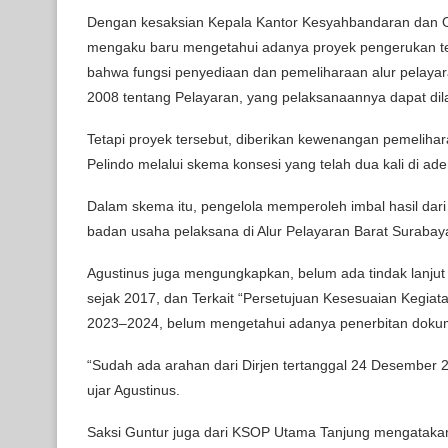
Dengan kesaksian Kepala Kantor Kesyahbandaran dan O
mengaku baru mengetahui adanya proyek pengerukan ters
bahwa fungsi penyediaan dan pemeliharaan alur pelay
2008 tentang Pelayaran, yang pelaksanaannya dapat dil
Tetapi proyek tersebut, diberikan kewenangan pemeliha
Pelindo melalui skema konsesi yang telah dua kali di ad
Dalam skema itu, pengelola memperoleh imbal hasil dar
badan usaha pelaksana di Alur Pelayaran Barat Surabay
Agustinus juga mengungkapkan, belum ada tindak lanju
sejak 2017, dan Terkait “Persetujuan Kesesuaian Kegia
2023–2024, belum mengetahui adanya penerbitan dokume
“Sudah ada arahan dari Dirjen tertanggal 24 Desember 2
ujar Agustinus.
Saksi Guntur juga dari KSOP Utama Tanjung mengatakan