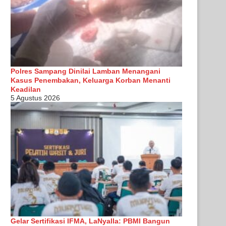
Polres Sampang Dinilai Lamban Menangani
Kasus Penembakan, Keluarga Korban Menanti
Keadilan
5 Agustus 2026
Gelar Sertifikasi IFMA, LaNyalla: PBMI Bangun