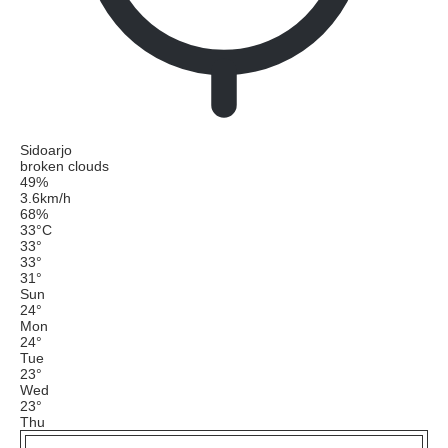
Sidoarjo
broken clouds
49%
3.6km/h
68%
33
°
C
33
°
33
°
31
°
Sun
24
°
Mon
24
°
Tue
23
°
Wed
23
°
Thu