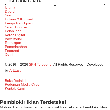
KATEGORI BERITA
Utama
Daerah
Sorot
Hukum & Kriminal
Pengadilan/Tipikor
Sosial Budaya
Pelabuhan
Koran Digital
Advertorial
Renungan
Pemerintahan
Featured
Opini
© 2016 – 2026
SKN Teropong.
All Rights Reserved | Developed
by
ArtEast
Boks Redaksi
Pedoman Media Cyber
Kontak Kami
Pemblokir Iklan Terdeteksi
Mohon dukung kami dengan menonaktifkan ekstensi Pemblokir Iklan