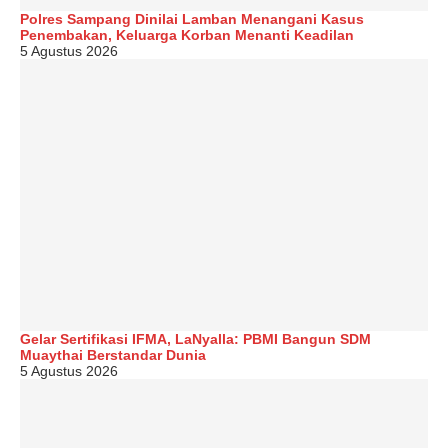
Polres Sampang Dinilai Lamban Menangani Kasus
Penembakan, Keluarga Korban Menanti Keadilan
5 Agustus 2026
Gelar Sertifikasi IFMA, LaNyalla: PBMI Bangun SDM
Muaythai Berstandar Dunia
5 Agustus 2026