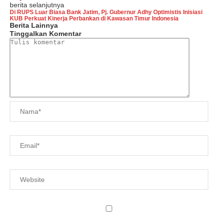
berita selanjutnya
Di RUPS Luar Biasa Bank Jatim, Pj. Gubernur Adhy Optimistis Inisiasi
KUB Perkuat Kinerja Perbankan di Kawasan Timur Indonesia
Berita Lainnya
Tinggalkan Komentar