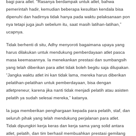
bagi para atlet. “Rasanya berdampak untuk atlet, bahwa
pemerintah hadir, kemudian beberapa kesulitan kendala bisa
dipenuhi dan hadirnya tidak hanya pada waktu pelaksanaan pon
nya tetapi juga jauh sebelum itu, saat masih latihan-latihan,”
ucapnya.
Tidak berhenti di situ, Adhy menyoroti bagaimana upaya yang
harus dilakukan untuk mendukung pemberdayaan atlet pasca
masa keemasannya. Ia menekankan prestasi dan sumbangsih
yang telah diberikan para atlet tidak boleh begitu saja dilupakan.
“Jangka waktu atlet ini kan tidak lama, mereka harus diberikan
pelatihan-pelatihan untuk pemberdayaan, bisa dengan
atletpreneur, karena jika nanti tidak menjadi pelatih atau asisten
pelatih ya sudah selesai mereka,” katanya.
Ia juga memberikan penghargaan kepada para pelatih, staf, dan
seluruh pihak yang telah mendukung perjalanan para atlet.
Tidak dipungkiri kerja keras dan kerja sama yang solid antara
atlet, pelatih, dan tim berhasil membuahkan prestasi gemilang