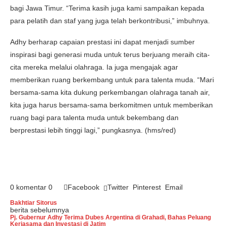
bagi Jawa Timur. “Terima kasih juga kami sampaikan kepada
para pelatih dan staf yang juga telah berkontribusi,” imbuhnya.
Adhy berharap capaian prestasi ini dapat menjadi sumber
inspirasi bagi generasi muda untuk terus berjuang meraih cita-
cita mereka melalui olahraga. Ia juga mengajak agar
memberikan ruang berkembang untuk para talenta muda. “Mari
bersama-sama kita dukung perkembangan olahraga tanah air,
kita juga harus bersama-sama berkomitmen untuk memberikan
ruang bagi para talenta muda untuk bekembang dan
berprestasi lebih tinggi lagi,” pungkasnya. (hms/red)
0 komentar
0
Facebook
Twitter
Pinterest
Email
Bakhtiar Sitorus
berita sebelumnya
Pj. Gubernur Adhy Terima Dubes Argentina di Grahadi, Bahas Peluang
Kerjasama dan Investasi di Jatim