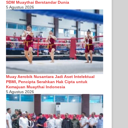
SDM Muaythai Berstandar Dunia
5 Agustus 2026
Muay Aerobik Nusantara Jadi Aset Intelektual
PBMI, Pencipta Serahkan Hak Cipta untuk
Kemajuan Muaythai Indonesia
5 Agustus 2026