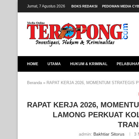
Jumat, 7 Agustus 2026
BOKS REDAKSI
PEDOMAN MEDIA CY
HOME
UTAMA
HUKUM & KRIMINAL
PELABUHA
Beranda
»
RAPAT KERJA 2026, MOMENTUM STRATEGIS 
RAPAT KERJA 2026, MOMENT
LAMONG PERKUAT KOL
TRAN
admin:
Bakhtiar Sitorus
3 