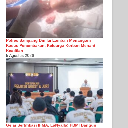
Polres Sampang Dinilai Lamban Menangani
Kasus Penembakan, Keluarga Korban Menanti
Keadilan
5 Agustus 2026
Gelar Sertifikasi IFMA, LaNyalla: PBMI Bangun