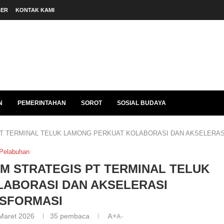
BER
KONTAK KAMI
N
PEMERINTAHAN
SOROT
SOSIAL BUDAYA
PT TERMINAL TELUK LAMONG PERKUAT KOLABORASI DAN AKSELERA
Pelabuhan
UM STRATEGIS PT TERMINAL TELUK
ABORASI DAN AKSELERASI
SFORMASI
Maret 2026
35
pembaca
A+
A-