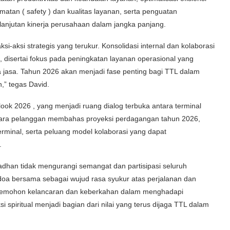
tan ( safety ) dan kualitas layanan, serta penguatan
rlanjutan kinerja perusahaan dalam jangka panjang.
i-aksi strategis yang terukur. Konsolidasi internal dan kolaborasi
, disertai fokus pada peningkatan layanan operasional yang
 jasa. Tahun 2026 akan menjadi fase penting bagi TTL dalam
,” tegas David.
ok 2026 , yang menjadi ruang dialog terbuka antara terminal
a para pelanggan membahas proyeksi perdagangan tahun 2026,
terminal, serta peluang model kolaborasi yang dapat
.
han tidak mengurangi semangat dan partisipasi seluruh
n doa bersama sebagai wujud rasa syukur atas perjalanan dan
 memohon kelancaran dan keberkahan dalam menghadapi
spiritual menjadi bagian dari nilai yang terus dijaga TTL dalam