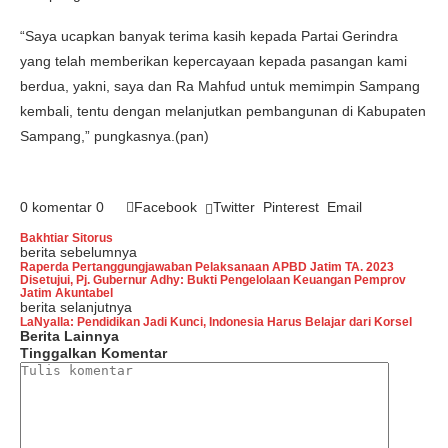
“Saya ucapkan banyak terima kasih kepada Partai Gerindra
yang telah memberikan kepercayaan kepada pasangan kami
berdua, yakni, saya dan Ra Mahfud untuk memimpin Sampang
kembali, tentu dengan melanjutkan pembangunan di Kabupaten
Sampang,” pungkasnya.(pan)
0 komentar
0
Facebook
Twitter
Pinterest
Email
Bakhtiar Sitorus
berita sebelumnya
Raperda Pertanggungjawaban Pelaksanaan APBD Jatim TA. 2023
Disetujui, Pj. Gubernur Adhy: Bukti Pengelolaan Keuangan Pemprov
Jatim Akuntabel
berita selanjutnya
LaNyalla: Pendidikan Jadi Kunci, Indonesia Harus Belajar dari Korsel
Berita Lainnya
Tinggalkan Komentar