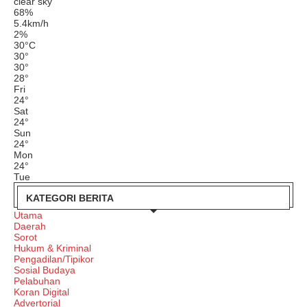
clear sky
68%
5.4km/h
2%
30
°
C
30
°
30
°
28
°
Fri
24
°
Sat
24
°
Sun
24
°
Mon
24
°
Tue
KATEGORI BERITA
Utama
Daerah
Sorot
Hukum & Kriminal
Pengadilan/Tipikor
Sosial Budaya
Pelabuhan
Koran Digital
Advertorial