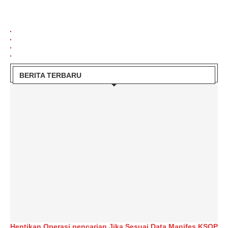
BERITA TERBARU
Hentikan Operasi pencarian Jika Sesuai Data Manifes KSOP