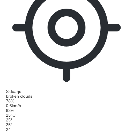
Sidoarjo
broken clouds
78%
0.6km/h
83%
25
°
C
25
°
25
°
24
°