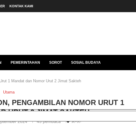
BER
KONTAK KAMI
N
PEMERINTAHAN
SOROT
SOSIAL BUDAYA
Urut 1 Mandat dan Nomor Urut 2 Jimat Sakteh
Utama
ON, PENGAMBILAN NOMOR URUT 1
 URUT 2 JIMAT SAKTEH
eptember 2024
45
pembaca
A+
A-