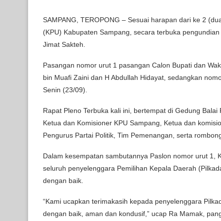
SAMPANG, TEROPONG – Sesuai harapan dari ke 2 (dua)
(KPU) Kabupaten Sampang, secara terbuka pengundian n
Jimat Sakteh.
Pasangan nomor urut 1 pasangan Calon Bupati dan Wak
bin Muafi Zaini dan H Abdullah Hidayat, sedangkan no
Senin (23/09).
Rapat Pleno Terbuka kali ini, bertempat di Gedung Bal
Ketua dan Komisioner KPU Sampang, Ketua dan komisi
Pengurus Partai Politik, Tim Pemenangan, serta rombon
Dalam kesempatan sambutannya Paslon nomor urut 1, 
seluruh penyelenggara Pemilihan Kepala Daerah (Pilka
dengan baik.
“Kami ucapkan terimakasih kepada penyelenggara Pilk
dengan baik, aman dan kondusif,” ucap Ra Mamak, pang