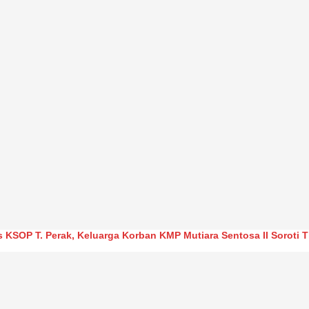
s KSOP T. Perak, Keluarga Korban KMP Mutiara Sentosa II Soroti 