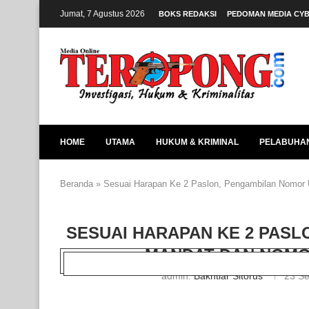
Jumat, 7 Agustus 2026
BOKS REDAKSI
PEDOMAN MEDIA CY
HOME
UTAMA
HUKUM & KRIMINAL
PELABUHA
Beranda
»
Sesuai Harapan Ke 2 Paslon, Pengambilan Nomor 
SESUAI HARAPAN KE 2 PASL
MANDAT DAN NOMOR
admin:
Bakhtiar Sitorus
23 S