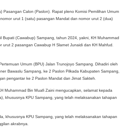
 Pasangan Calon (Paslon). Rapat pleno Komisi Pemilihan Umum
omor urut 1 (satu) pasangan Mandat dan nomor urut 2 (dua)
il Bupati (Cawabup) Sampang, tahun 2024, yakni, KH Muhammad
mor urut 2 pasangan Cawabup H Slamet Junaidi dan KH Mahfud.
ai Pertemuan Umum (BPU) Jalan Trunojoyo Sampang. Dihadiri oleh
oner Bawaslu Sampang, ke 2 Paslon Pilkada Kabupaten Sampang,
gan pengantar ke 2 Paslon Mandat dan Jimat Sakteh.
KH Muhammad Bin Muafi Zaini mengucapkan, selamat kepada
da), khususnya KPU Sampang, yang telah melaksanakan tahapan
ada, khususnya KPU Sampang, yang telah melaksanakan tahapan
gilan akrabnya.