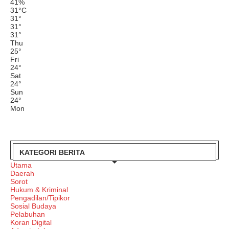
41%
31
°
C
31
°
31
°
31
°
Thu
25
°
Fri
24
°
Sat
24
°
Sun
24
°
Mon
KATEGORI BERITA
Utama
Daerah
Sorot
Hukum & Kriminal
Pengadilan/Tipikor
Sosial Budaya
Pelabuhan
Koran Digital