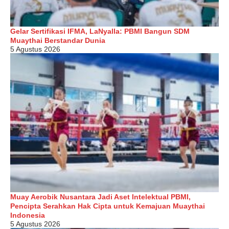
Gelar Sertifikasi IFMA, LaNyalla: PBMI Bangun SDM
Muaythai Berstandar Dunia
5 Agustus 2026
Muay Aerobik Nusantara Jadi Aset Intelektual PBMI,
Pencipta Serahkan Hak Cipta untuk Kemajuan Muaythai
Indonesia
5 Agustus 2026