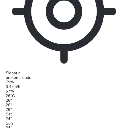
Sidoarjo
broken clouds
79%
0.4km/h
67%
26
°
C
26
°
26
°
26
°
Sat
24
°
Sun
24
°