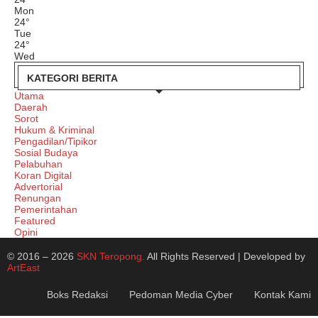
Mon
24
°
Tue
24
°
Wed
KATEGORI BERITA
Utama
Daerah
Sorot
Hukum & Kriminal
Pengadilan/Tipikor
Sosial Budaya
Pelabuhan
Koran Digital
Advertorial
Renungan
Pemerintahan
Featured
Opini
© 2016 – 2026
SKN Teropong.
All Rights Reserved | Developed by
ArtEast
Boks Redaksi
Pedoman Media Cyber
Kontak Kami