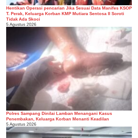
Hentikan Operasi pencarian Jika Sesuai Data Manifes KSOP
T. Perak, Keluarga Korban KMP Mutiara Sentosa II Soroti
Tidak Ada Skoci
5 Agustus 2026
Polres Sampang Dinilai Lamban Menangani Kasus
Penembakan, Keluarga Korban Menanti Keadilan
5 Agustus 2026