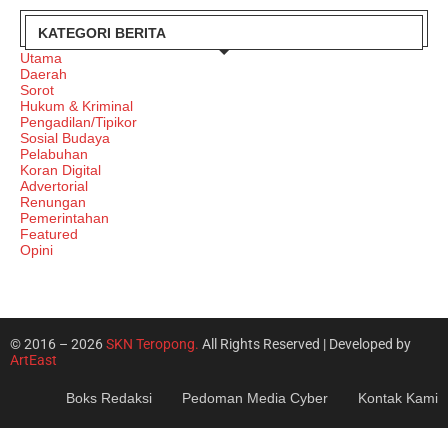
KATEGORI BERITA
Utama
Daerah
Sorot
Hukum & Kriminal
Pengadilan/Tipikor
Sosial Budaya
Pelabuhan
Koran Digital
Advertorial
Renungan
Pemerintahan
Featured
Opini
© 2016 – 2026
SKN Teropong.
All Rights Reserved | Developed by
ArtEast
Boks Redaksi
Pedoman Media Cyber
Kontak Kami