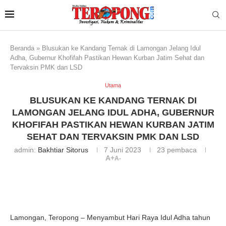
Beranda
»
Blusukan ke Kandang Ternak di Lamongan Jelang Idul
Adha, Gubernur Khofifah Pastikan Hewan Kurban Jatim Sehat dan
Tervaksin PMK dan LSD
Utama
BLUSUKAN KE KANDANG TERNAK DI
LAMONGAN JELANG IDUL ADHA, GUBERNUR
KHOFIFAH PASTIKAN HEWAN KURBAN JATIM
SEHAT DAN TERVAKSIN PMK DAN LSD
admin:
Bakhtiar Sitorus
7 Juni 2023
23
pembaca
A+
A-
Lamongan, Teropong – Menyambut Hari Raya Idul Adha tahun