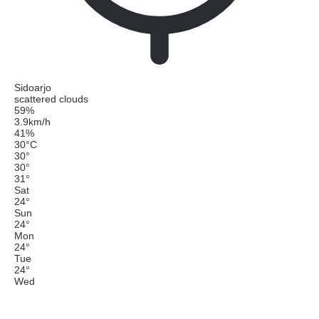
Sidoarjo
scattered clouds
59%
3.9km/h
41%
30
°
C
30
°
30
°
31
°
Sat
24
°
Sun
24
°
Mon
24
°
Tue
24
°
Wed