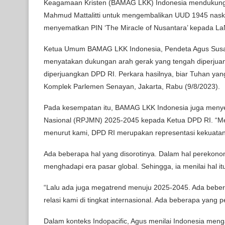
Keagamaan Kristen (BAMAG LKK) Indonesia mendukung 
Mahmud Mattalitti untuk mengembalikan UUD 1945 nask
menyematkan PIN ‘The Miracle of Nusantara’ kepada LaN
Ketua Umum BAMAG LKK Indonesia, Pendeta Agus Susan
menyatakan dukungan arah gerak yang tengah diperju
diperjuangkan DPD RI. Perkara hasilnya, biar Tuhan ya
Komplek Parlemen Senayan, Jakarta, Rabu (9/8/2023).
Pada kesempatan itu, BAMAG LKK Indonesia juga meny
Nasional (RPJMN) 2025-2045 kepada Ketua DPD RI. “Me
menurut kami, DPD RI merupakan representasi kekuatan p
Ada beberapa hal yang disorotinya. Dalam hal perekon
menghadapi era pasar global. Sehingga, ia menilai hal it
“Lalu ada juga megatrend menuju 2025-2045. Ada bebera
relasi kami di tingkat internasional. Ada beberapa yang p
Dalam konteks Indopacific, Agus menilai Indonesia meng