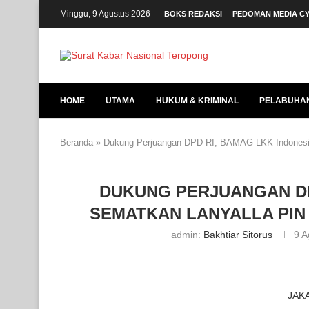
Minggu, 9 Agustus 2026
BOKS REDAKSI
PEDOMAN MEDIA C
HOME
UTAMA
HUKUM & KRIMINAL
PELABUHA
Beranda
»
Dukung Perjuangan DPD RI, BAMAG LKK Indonesia 
DUKUNG PERJUANGAN DP
SEMATKAN LANYALLA PIN
admin:
Bakhtiar Sitorus
9 A
JAKA