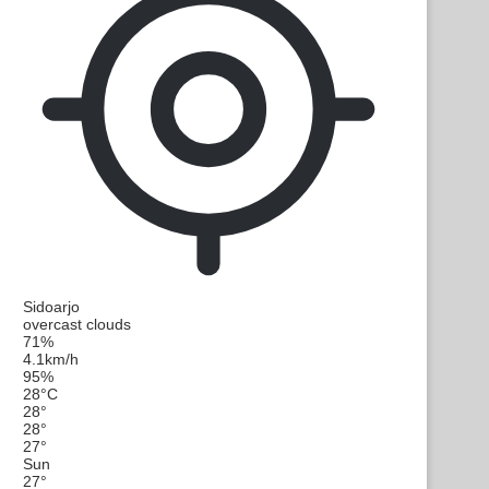
Sidoarjo
overcast clouds
71%
4.1km/h
95%
28
°
C
28
°
28
°
27
°
Sun
27
°