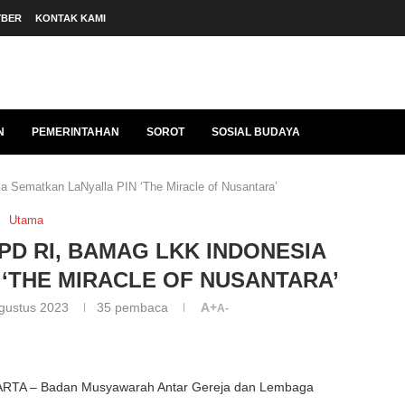
YBER
KONTAK KAMI
N
PEMERINTAHAN
SOROT
SOSIAL BUDAYA
Sematkan LaNyalla PIN ‘The Miracle of Nusantara’
Utama
D RI, BAMAG LKK INDONESIA
 ‘THE MIRACLE OF NUSANTARA’
gustus 2023
35
pembaca
A+
A-
RTA – Badan Musyawarah Antar Gereja dan Lembaga