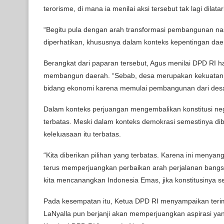
terorisme, di mana ia menilai aksi tersebut tak lagi dila
“Begitu pula dengan arah transformasi pembangunan nasi
diperhatikan, khususnya dalam konteks kepentingan dae
Berangkat dari paparan tersebut, Agus menilai DPD RI har
membangun daerah. “Sebab, desa merupakan kekuatan e
bidang ekonomi karena memulai pembangunan dari desa.
Dalam konteks perjuangan mengembalikan konstitusi negar
terbatas. Meski dalam konteks demokrasi semestinya di
keleluasaan itu terbatas.
“Kita diberikan pilihan yang terbatas. Karena ini menya
terus memperjuangkan perbaikan arah perjalanan bangsa
kita mencanangkan Indonesia Emas, jika konstitusinya sepe
Pada kesempatan itu, Ketua DPD RI menyampaikan terim
LaNyalla pun berjanji akan memperjuangkan aspirasi yang 