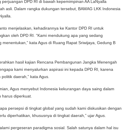
perjuangan DPD RI di bawah kepemimpinan AA LaNyalla
ah asli. Dalam rangka dukungan tersebut, BAMAG LKK Indonesia
yalla.
to menjelaskan, kehadirannya ke Kantor DPD RI untuk
angkan oleh DPD RI. “Kami mendukung apa yang sedang
ng menentukan,” kata Agus di Ruang Rapat Sriwijaya, Gedung B
erahkan hasil kajian Rencana Pembangunan Jangka Menengah
ngapa kami menyalurkan aspirasi ini kepada DPD RI, karena
olitik daerah,” kata Agus.
omian, Agus menyebut Indonesia kekurangan daya saing dalam
u harus diperkuat.
pa persepsi di tingkat global yang sudah kami diskusikan dengan
erlu diperhatikan, khususnya di tingkat daerah,” ujar Agus.
alami pergeseran paradigma sosial. Salah satunya dalam hal isu