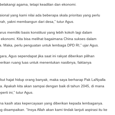
tarbelakangi agama, tetapi keadilan dan ekonomi.
onal yang kami nilai ada beberapa skala prioritas yang perlu
rah, yakni membangun dari desa,” tutur Agus.
us memiliki basis konstitusi yang lebih kokoh lagi dalam
konomi. Kita bisa melihat bagaimana China sukses dalam
 Maka, perlu penguatan untuk lembaga DPD RI,” ujar Agus.
a, Agus sependapat jika saat ini rakyat diberikan pilihan
berikan ruang luas untuk menentukan nasibnya, faktanya
ngkut hajat hidup orang banyak, maka saya berharap Pak LaNyalla
. Apakah kita akan sampai dengan baik di tahun 2045, di mana
rti ini,” tutur Agus.
a kasih atas kepercayaan yang diberikan kepada lembaganya.
disampaikan. “Insya Allah akan kami tindak lanjuti aspirasi itu ke