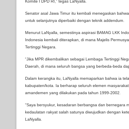
Komite I DPD RI,” tegas LaNyalla.
Senator asal Jawa Timur itu kembali menegaskan bahwa
untuk selanjutnya diperbaiki dengan teknik addendum.
Menurut LaNyalla, semestinya aspirasi BAMAG LKK Indone
Indonesia kembali diterapkan, di mana Majelis Permus
Tertinggi Negara.
“Jika MPR dikembalikan sebagai Lembaga Tertinggi Neg
Daerah, di mana seluruh bangsa yang berbeda-beda dapat
Dalam kerangka itu, LaNyalla memaparkan bahwa ia telah 
kabupaten/kota. Ia berharap seluruh elemen masyarakat
amandemen yang dilakukan pada tahun 1999-2002.
“Saya bersyukur, kesadaran berbangsa dan bernegara m
kedaulatan rakyat salah satunya diwujudkan dengan ke
LaNyalla.