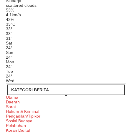
Sidoarjo
scattered clouds
53%
4.1km/h
42%
33
°
C
33
°
33
°
31
°
Sat
24
°
Sun
24
°
Mon
24
°
Tue
24
°
Wed
KATEGORI BERITA
Utama
Daerah
Sorot
Hukum & Kriminal
Pengadilan/Tipikor
Sosial Budaya
Pelabuhan
Koran Digital