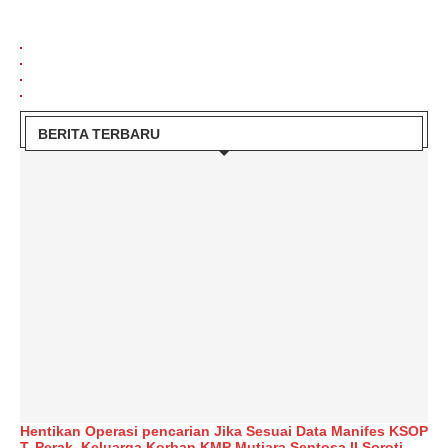
BERITA TERBARU
Hentikan Operasi pencarian Jika Sesuai Data Manifes KSOP
T. Perak, Keluarga Korban KMP Mutiara Sentosa II Soroti