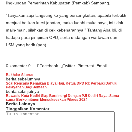
lingkungan Pemerintah Kabupaten (Pemkab) Sampang.
“Tanyakan saja langsung ke yang bersangkutan, apabila terbukti
menjual belikan kursi jabatan, maka ludahi muka saya, ini tidak
main-main, silahkan di cek kebenarannya,” Tantang Aba Idi, di
hadapa para pimpinan OPD, serta undangan wartawan dan
LSM yang hadir.(pan)
0 komentar
0
Facebook
Twitter
Pinterest
Email
Bakhtiar Sitorus
berita sebelumnya
Soal Rencana Kenaikan Biaya Haji, Ketua DPD RI: Perbaiki Dahulu
Pelayanan Bagi Jemaah
berita selanjutnya
Bawaslu Kota Kediri Siap Bersinergi Dengan PJI Kediri Raya, Sama
sama Berkomitmen Mensukseskan Pilpres 2024
Berita Lainnya
Tinggalkan Komentar