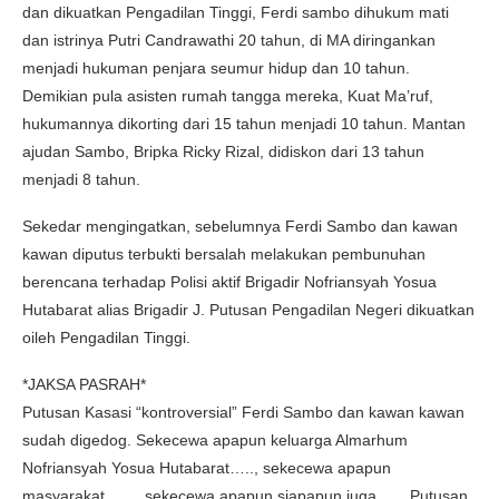
dan dikuatkan Pengadilan Tinggi, Ferdi sambo dihukum mati
dan istrinya Putri Candrawathi 20 tahun, di MA diringankan
menjadi hukuman penjara seumur hidup dan 10 tahun.
Demikian pula asisten rumah tangga mereka, Kuat Ma’ruf,
hukumannya dikorting dari 15 tahun menjadi 10 tahun. Mantan
ajudan Sambo, Bripka Ricky Rizal, didiskon dari 13 tahun
menjadi 8 tahun.
Sekedar mengingatkan, sebelumnya Ferdi Sambo dan kawan
kawan diputus terbukti bersalah melakukan pembunuhan
berencana terhadap Polisi aktif Brigadir Nofriansyah Yosua
Hutabarat alias Brigadir J. Putusan Pengadilan Negeri dikuatkan
oileh Pengadilan Tinggi.
*JAKSA PASRAH*
Putusan Kasasi “kontroversial” Ferdi Sambo dan kawan kawan
sudah digedog. Sekecewa apapun keluarga Almarhum
Nofriansyah Yosua Hutabarat….., sekecewa apapun
masyarakat……, sekecewa apapun siapapun juga….., Putusan