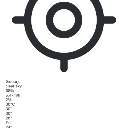
Sidoarjo
clear sky
68%
5.4km/h
2%
30
°
C
30
°
30
°
28
°
Fri
24
°