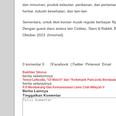
dan minuman, produk kelautan, perikanan, dan pertanian
herbal, industri kesehatan, dan lain-lain.
Sementara, untuk tiket konser musik regular berbayar Rp80
Dengan guest stars antara lain Coldiac, Stars & Rabbit,
Oktober 2023. (hms/red)
0 komentar
0
Facebook
Twitter
Pinterest
Email
Bakhtiar Sitorus
berita sebelumnya
Temui LaNyalla, “UI Watch” dan “Kelompok Pancasila Berdau
berita selanjutnya
PJI Mendukung Giat Kemanusiaan Lions Club Wilayah V
Berita Lainnya
Tinggalkan Komentar