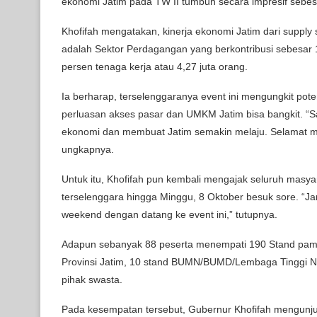
ekonomi Jatim pada TW II tumbuh secara impresif sebesar
Khofifah mengatakan, kinerja ekonomi Jatim dari supply 
adalah Sektor Perdagangan yang berkontribusi sebesa
persen tenaga kerja atau 4,27 juta orang.
Ia berharap, terselenggaranya event ini mengungkit pot
perluasan akses pasar dan UMKM Jatim bisa bangkit. “Sa
ekonomi dan membuat Jatim semakin melaju. Selamat men
ungkapnya.
Untuk itu, Khofifah pun kembali mengajak seluruh masy
terselenggara hingga Minggu, 8 Oktober besuk sore. “Ja
weekend dengan datang ke event ini,” tutupnya.
Adapun sebanyak 88 peserta menempati 190 Stand pamer
Provinsi Jatim, 10 stand BUMN/BUMD/Lembaga Tinggi Ne
pihak swasta.
Pada kesempatan tersebut, Gubernur Khofifah mengunju