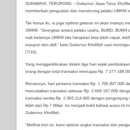
SURABAYA, TEROPONG – Gubernur Jawa Timur Khofifah 
memberikan penguatan dan mendorong pelaku UMKM na
Tak hanya itu, ia juga optimis gelaran ini akan mampu
UMKM. “Sinergitas antara pelaku usaha, BUMD, BUMN d
naik kelasnya UMKM kita harapkan bisa lebih cepat, lebih
maupun dari skill,” kata Gubernur Khofifah usai meninja
(7/10).
Yang menggembirakan dalam tiga hari sejak pembukaan p
orang dengan total transaksi mencapai Rp. 7.277.188.00
Rinciannya, hari pertama transaksi Rp. 1.705.907.000 d
mencatatkan transaksi sebesar Rp. 2.668.167.000 denga
transaksi senilai Rp. 2.903.114.000 dengan pengunjung 
lebih dari Rp 7 Miliar. Ini menjadi bukti bahwa acara 
Gubernur Khofifah.
“Melihat tren ini, kami optimis angka transaksi dan pe