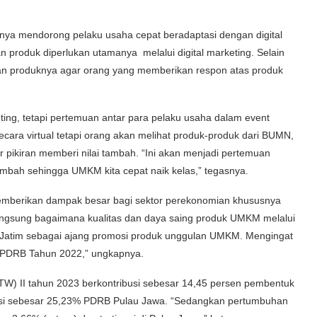
nya mendorong pelaku usaha cepat beradaptasi dengan digital
 produk diperlukan utamanya melalui digital marketing. Selain
 produknya agar orang yang memberikan respon atas produk
nting, tetapi pertemuan antar para pelaku usaha dalam event
 secara virtual tetapi orang akan melihat produk-produk dari BUMN,
r pikiran memberi nilai tambah. “Ini akan menjadi pertemuan
ambah sehingga UMKM kita cepat naik kelas,” tegasnya.
memberikan dampak besar bagi sektor perekonomian khususnya
angsung bagaimana kualitas dan daya saing produk UMKM melalui
prov Jatim sebagai ajang promosi produk unggulan UMKM. Mengingat
% PDRB Tahun 2022,” ungkapnya.
TW) II tahun 2023 berkontribusi sebesar 14,45 persen pembentuk
busi sebesar 25,23% PDRB Pulau Jawa. “Sedangkan pertumbuhan