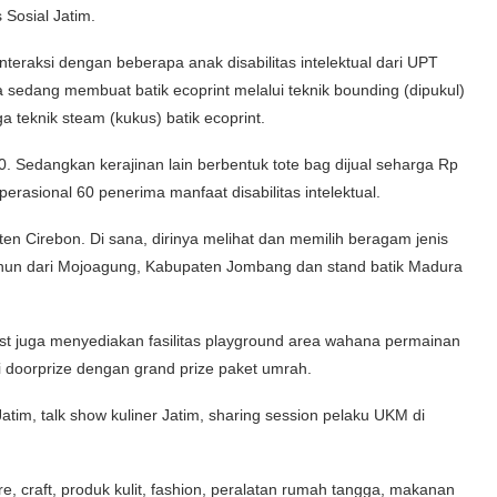
 Sosial Jatim.
eraksi dengan beberapa anak disabilitas intelektual dari UPT
a sedang membuat batik ecoprint melalui teknik bounding (dipukul)
a teknik steam (kukus) batik ecoprint.
0. Sedangkan kerajinan lain berbentuk tote bag dijual seharga Rp
perasional 60 penerima manfaat disabilitas intelektual.
en Cirebon. Di sana, dirinya melihat dan memilih beragam jenis
n tenun dari Mojoagung, Kabupaten Jombang dan stand batik Madura
st juga menyediakan fasilitas playground area wahana permainan
ai doorprize dengan grand prize paket umrah.
Jatim, talk show kuliner Jatim, sharing session pelaku UKM di
re, craft, produk kulit, fashion, peralatan rumah tangga, makanan