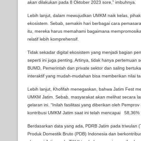
akan dilakukan pada 8 Oktober 2023 sore,” imbuhnya.
Lebih lanjut, dalam mewujudkan UMKM naik kelas, pihak
ekosistem. Sebab, semakin hari berbagai cara pemasaran
itu, mereka harus memahami bagaimana mempromosikan
relatif lebih komprehensif.
Tidak sekadar digital ekosistem yang menjadi bagian pe
seperti ini juga penting. Artinya, tidak hanya pertemuan
BUMD, Pemerintah dan private sektor dan saling bertuka
interaktif yang mudah-mudahan bisa memberikan nilai t
Lebih lanjut, Khofifah menegaskan, bahwa Jatim Fest 
UMKM Jatim. Sebab, masyarakat akan melihat secara l
gelaran ini. “Inilah fasilitasi yang diberikan oleh Pem
kontribusi UMKM Jatim saat ini telah mencapai 58,36
Berdasarkan data yang ada, PDRB Jatim pada triwulan (
Produk Domestik Bruto (PDB) Indonesia dan berkontri