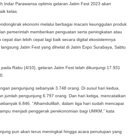
Indar Parawansa optimis gelaran Jatim Fest 2023 akan
ik kelas.
 mendongkrak ekonomi melalui berbagai macam keunggulan produk
an pemerintah memberikan penguatan serta peningkatan atau
 cepat dan lebih cepat lagi baik secara digital ekosistemnya
u langsung Jatim Fest yang dihelat di Jatim Expo Surabaya, Sabtu
ada Rabu (4/10), gelaran Jatim Fest telah dikunjungi 17.931
0.
engan pengunjung sebanyak 3.748 orang. Di susul hari kedua,
n jumlah pengunjung 6.797 orang. Dan hari ketiga, mencatatkan
sebanyak 6.846. “Alhamdulillah, dalam tiga hari sudah mencapai
ini mampu menjadi penggerak perekonomian bagi UMKM,” kata
ngunjung pun akan terus meningkat hingga acara penutupan yang