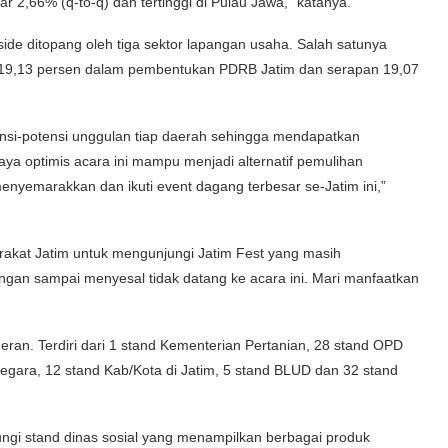
 2,66% (q-to-q) dan tertinggi di Pulau Jawa,” katanya.
side ditopang oleh tiga sektor lapangan usaha. Salah satunya
r 19,13 persen dalam pembentukan PDRB Jatim dan serapan 19,07
ensi-potensi unggulan tiap daerah sehingga mendapatkan
ya optimis acara ini mampu menjadi alternatif pemulihan
yemarakkan dan ikuti event dagang terbesar se-Jatim ini,”
arakat Jatim untuk mengunjungi Jatim Fest yang masih
ngan sampai menyesal tidak datang ke acara ini. Mari manfaatkan
an. Terdiri dari 1 stand Kementerian Pertanian, 28 stand OPD
gara, 12 stand Kab/Kota di Jatim, 5 stand BLUD dan 32 stand
ngi stand dinas sosial yang menampilkan berbagai produk