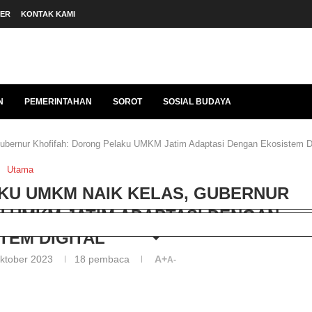
BER
KONTAK KAMI
N
PEMERINTAHAN
SOROT
SOSIAL BUDAYA
ubernur Khofifah: Dorong Pelaku UMKM Jatim Adaptasi Dengan Ekosistem Di
Utama
AKU UMKM NAIK KELAS, GUBERNUR
 UMKM JATIM ADAPTASI DENGAN
TEM DIGITAL
ktober 2023
18
pembaca
A+
A-