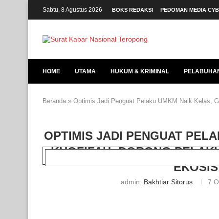
Sabtu, 8 Agustus 2026
BOKS REDAKSI
PEDOMAN MEDIA CY
HOME
UTAMA
HUKUM & KRIMINAL
PELABUHA
Beranda
»
Optimis Jadi Penguat Pelaku UMKM Naik Kelas, G
OPTIMIS JADI PENGUAT PEL
KHOFIFAH: DORONG PELAKU
EKOSIS
admin:
Bakhtiar Sitorus
7 O