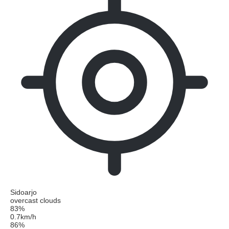
Sidoarjo
overcast clouds
83%
0.7km/h
86%