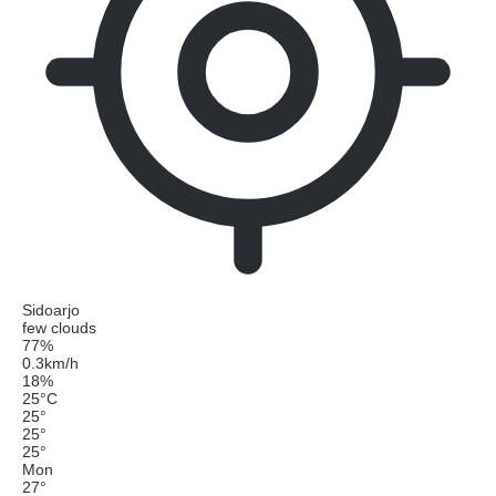
Sidoarjo
few clouds
77%
0.3km/h
18%
25
°
C
25
°
25
°
25
°
Mon
27
°