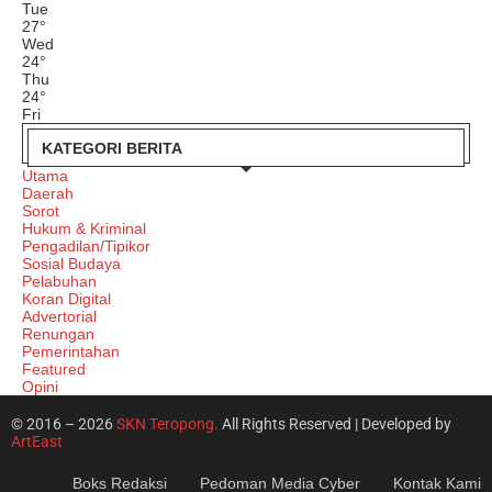
Tue
27
°
Wed
24
°
Thu
24
°
Fri
KATEGORI BERITA
Utama
Daerah
Sorot
Hukum & Kriminal
Pengadilan/Tipikor
Sosial Budaya
Pelabuhan
Koran Digital
Advertorial
Renungan
Pemerintahan
Featured
Opini
© 2016 – 2026
SKN Teropong.
All Rights Reserved | Developed by
ArtEast
Boks Redaksi
Pedoman Media Cyber
Kontak Kami