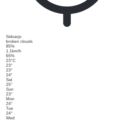
Sidoarjo
broken clouds
85%
1.1km/h
65%
23
°
C
23
°
23
°
24
°
Sat
25
°
Sun
23
°
Mon
24
°
Tue
24
°
Wed