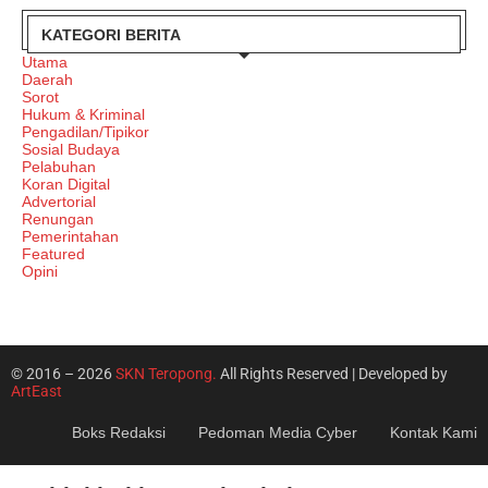
KATEGORI BERITA
Utama
Daerah
Sorot
Hukum & Kriminal
Pengadilan/Tipikor
Sosial Budaya
Pelabuhan
Koran Digital
Advertorial
Renungan
Pemerintahan
Featured
Opini
© 2016 – 2026
SKN Teropong.
All Rights Reserved | Developed by
ArtEast
Boks Redaksi
Pedoman Media Cyber
Kontak Kami