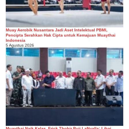
Muay Aerobik Nusantara Jadi Aset Intelektual PBMI,
Pencipta Serahkan Hak Cipta untuk Kemajuan Muaythai
Indonesia
5 Agustus 2026
Muaythai Naik Kelas, Erick Thohir Puji LaNyalla: Lihai