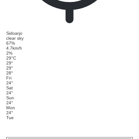
Sidoarjo
clear sky
67%
4.7km/h
2%
29
°
C
29
°
29
°
28
°
Fri
24
°
Sat
24
°
Sun
24
°
Mon
24
°
Tue