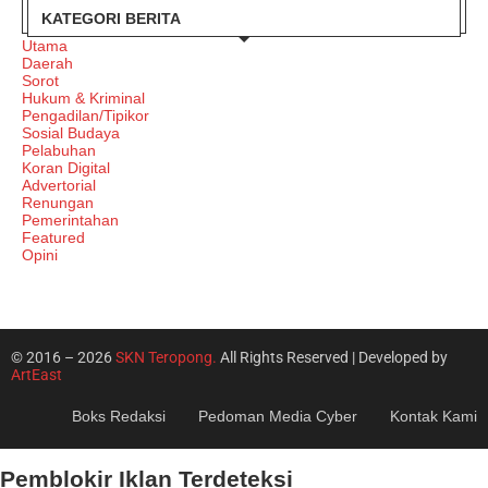
KATEGORI BERITA
Utama
Daerah
Sorot
Hukum & Kriminal
Pengadilan/Tipikor
Sosial Budaya
Pelabuhan
Koran Digital
Advertorial
Renungan
Pemerintahan
Featured
Opini
© 2016 – 2026
SKN Teropong.
All Rights Reserved | Developed by
ArtEast
Boks Redaksi
Pedoman Media Cyber
Kontak Kami
Pemblokir Iklan Terdeteksi