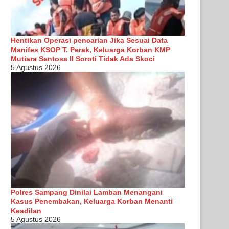
Hentikan Operasi pencarian Jika Sesuai Data
Manifes KSOP T. Perak, Keluarga Korban KMP
Mutiara Sentosa II Soroti Tidak Ada Skoci
5 Agustus 2026
Polres Sampang Dinilai Lamban Menangani
Kasus Penembakan, Keluarga Korban Menanti
Keadilan
5 Agustus 2026