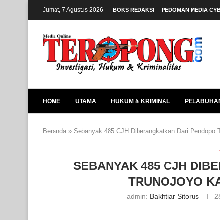
Jumat, 7 Agustus 2026
BOKS REDAKSI
PEDOMAN MEDIA CY
HOME
UTAMA
HUKUM & KRIMINAL
PELABUHA
Beranda
»
Sebanyak 485 CJH Diberangkatkan Dari Pendopo 
SEBANYAK 485 CJH DIB
TRUNOJOYO K
admin:
Bakhtiar Sitorus
2