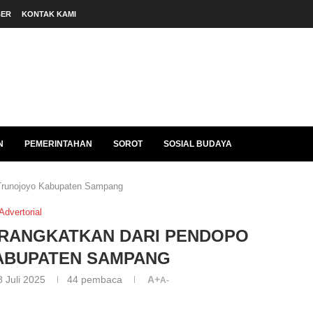
BER
KONTAK KAMI
N
PEMERINTAHAN
SOROT
SOSIAL BUDAYA
Trunojoyo Kabupaten Sampang
Advertorial
ERANGKATKAN DARI PENDOPO
ABUPATEN SAMPANG
8 Juli 2025
44
pembaca
A+
A-