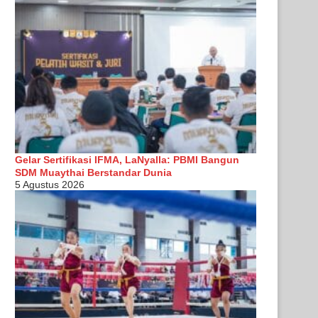
Gelar Sertifikasi IFMA, LaNyalla: PBMI Bangun
SDM Muaythai Berstandar Dunia
5 Agustus 2026