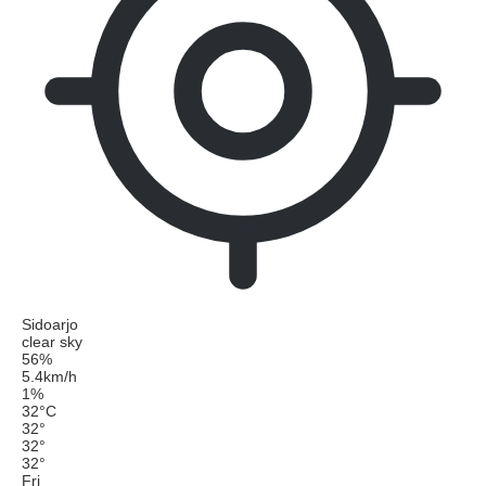
Sidoarjo
clear sky
56%
5.4km/h
1%
32
°
C
32
°
32
°
32
°
Fri