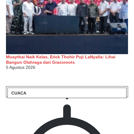
Muaythai Naik Kelas, Erick Thohir Puji LaNyalla: Lihai
Bangun Olahraga dari Grassroots
5 Agustus 2026
CUACA