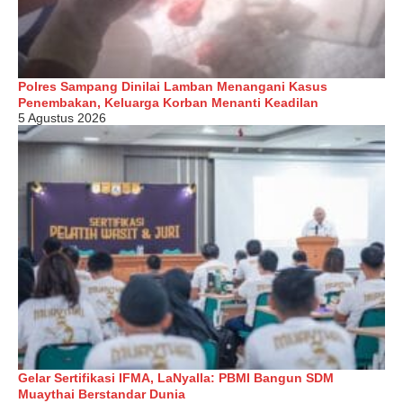
Polres Sampang Dinilai Lamban Menangani Kasus
Penembakan, Keluarga Korban Menanti Keadilan
5 Agustus 2026
Gelar Sertifikasi IFMA, LaNyalla: PBMI Bangun SDM
Muaythai Berstandar Dunia