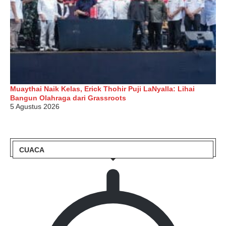
Muaythai Naik Kelas, Erick Thohir Puji LaNyalla: Lihai
Bangun Olahraga dari Grassroots
5 Agustus 2026
CUACA