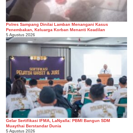
Polres Sampang Dinilai Lamban Menangani Kasus
Penembakan, Keluarga Korban Menanti Keadilan
5 Agustus 2026
Gelar Sertifikasi IFMA, LaNyalla: PBMI Bangun SDM
Muaythai Berstandar Dunia
5 Agustus 2026