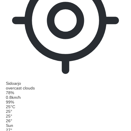
Sidoarjo
overcast clouds
78%
0.8km/h
99%
25
°
C
25
°
25
°
26
°
Sun
27
°