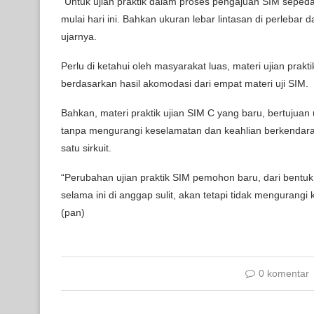
“Untuk ujian praktik dalam proses pengajuan SIM sepeda
mulai hari ini. Bahkan ukuran lebar lintasan di perlebar d
ujarnya.
Perlu di ketahui oleh masyarakat luas, materi ujian prakt
berdasarkan hasil akomodasi dari empat materi uji SIM.
Bahkan, materi praktik ujian SIM C yang baru, bertuj
tanpa mengurangi keselamatan dan keahlian berkendara
satu sirkuit.
“Perubahan ujian praktik SIM pemohon baru, dari bentu
selama ini di anggap sulit, akan tetapi tidak menguran
(pan)
0 komentar