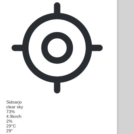
Sidoarjo
clear sky
73%
4.9km/h
2%
29
°
C
29
°