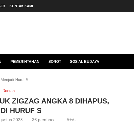
BER
KONTAK KAMI
N
PEMERINTAHAN
SOROT
SOSIAL BUDAYA
 Menjadi Huruf S
Daerah
TUK ZIGZAG ANGKA 8 DIHAPUS,
DI HURUF S
gustus 2023
36
pembaca
A+
A-