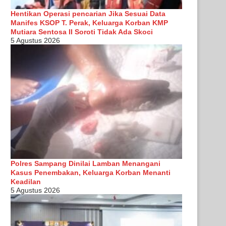
Hentikan Operasi pencarian Jika Sesuai Data
Manifes KSOP T. Perak, Keluarga Korban KMP
Mutiara Sentosa II Soroti Tidak Ada Skoci
5 Agustus 2026
Polres Sampang Dinilai Lamban Menangani
Kasus Penembakan, Keluarga Korban Menanti
Keadilan
5 Agustus 2026