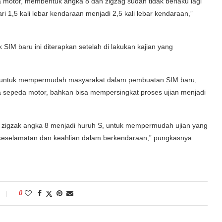
 motor, membentuk angka 8 dan zigzag sudah tidak berlaku lagi
ari 1,5 kali lebar kendaraan menjadi 2,5 kali lebar kendaraan,”
ik SIM baru ini diterapkan setelah di lakukan kajian yang
uan untuk mempermudah masyarakat dalam pembuatan SIM baru,
 sepeda motor, bahkan bisa mempersingkat proses ujian menjadi
k zigzak angka 8 menjadi huruh S, untuk mempermudah ujian yang
gi keselamatan dan keahlian dalam berkendaraan,” pungkasnya.
0