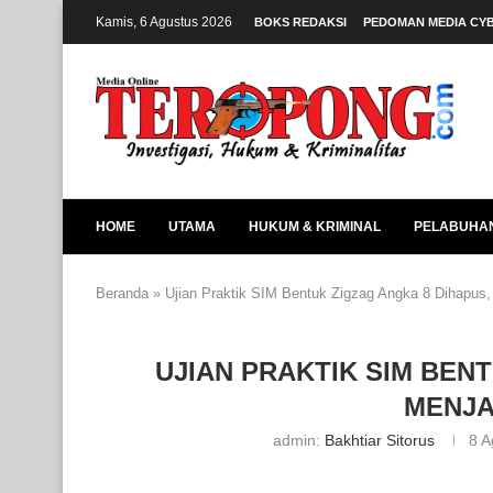
Kamis, 6 Agustus 2026
BOKS REDAKSI
PEDOMAN MEDIA CY
HOME
UTAMA
HUKUM & KRIMINAL
PELABUHA
Beranda
»
Ujian Praktik SIM Bentuk Zigzag Angka 8 Dihapus,
UJIAN PRAKTIK SIM BEN
MENJA
admin:
Bakhtiar Sitorus
8 A