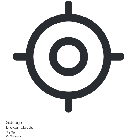
Sidoarjo
broken clouds
77%
0.9km/h