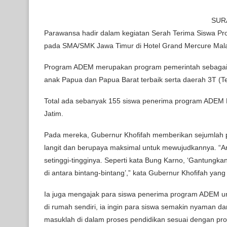
SURA
Parawansa hadir dalam kegiatan Serah Terima Siswa P
pada SMA/SMK Jawa Timur di Hotel Grand Mercure Mala
Program ADEM merupakan program pemerintah sebagai u
anak Papua dan Papua Barat terbaik serta daerah 3T (Ter
Total ada sebanyak 155 siswa penerima program ADEM 
Jatim.
Pada mereka, Gubernur Khofifah memberikan sejumlah 
langit dan berupaya maksimal untuk mewujudkannya. “An
setinggi-tingginya. Seperti kata Bung Karno, ‘Gantungkan 
di antara bintang-bintang’,” kata Gubernur Khofifah yan
Ia juga mengajak para siswa penerima program ADEM u
di rumah sendiri, ia ingin para siswa semakin nyaman da
masuklah di dalam proses pendidikan sesuai dengan pro