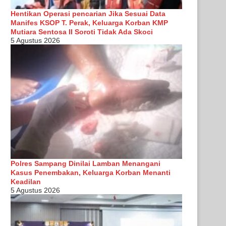
Hentikan Operasi pencarian Jika Sesuai Data
Manifes KSOP T. Perak, Keluarga Korban KMP
Mutiara Sentosa II Soroti Tidak Ada Skoci
5 Agustus 2026
Polres Sampang Dinilai Lamban Menangani
Kasus Penembakan, Keluarga Korban Menanti
Keadilan
5 Agustus 2026