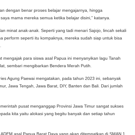
ikan dengan benar proses belajar mengajarnya, hingga
saya mama mereka semua ketika belajar disini,” katanya.
n minat anak-anak. Seperti yang tadi menari Sajojo, lincah sekali
a perform seperti itu kompaknya, mereka sudah siap untuk bisa
.
ut mengajak para siswa asal Papua ini menyanyikan lagu Tanah
lat, sembari mengibarkan Bendera Merah Putih.
Aries Agung Paewai mengatakan, pada tahun 2023 ini, sebanyak
mur, Jawa Tengah, Jawa Barat, DIY, Banten dan Bali. Dari jumlah
 pemerintah pusat menganggap Provinsi Jawa Timur sangat sukses
pada kita yaitu alokasi yang begitu banyak dan setiap tahun
ram ADEM asal Papua Barat Daya yang akan ditempatkan di SMAN 1