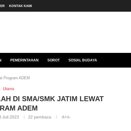
BER
KONTAK KAMI
N
PEMERINTAHAN
SOROT
SOSIAL BUDAYA
wat Program ADEM
Utama
LAH DI SMA/SMK JATIM LEWAT
RAM ADEM
8 Juli 2023
22
pembaca
A+
A-