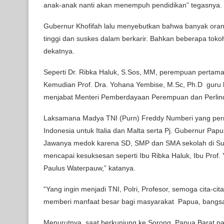
anak-anak nanti akan menempuh pendidikan” tegasnya.
Gubernur Khofifah lalu menyebutkan bahwa banyak ora
tinggi dan suskes dalam berkarir. Bahkan beberapa toko
dekatnya.
Seperti Dr. Ribka Haluk, S.Sos, MM, perempuan pertam
Kemudian Prof. Dra. Yohana Yembise, M.Sc, Ph.D guru
menjabat Menteri Pemberdayaan Perempuan dan Perlin
Laksamana Madya TNI (Purn) Freddy Numberi yang pern
Indonesia untuk Italia dan Malta serta Pj. Gubernur Pa
Jawanya medok karena SD, SMP dan SMA sekolah di Sura
mencapai kesuksesan seperti Ibu Ribka Haluk, Ibu Prof
Paulus Waterpauw,” katanya.
“Yang ingin menjadi TNI, Polri, Profesor, semoga cita-cit
memberi manfaat besar bagi masyarakat Papua, bangsa
Menurutnya, saat berkunjung ke Sorong, Papua Barat p