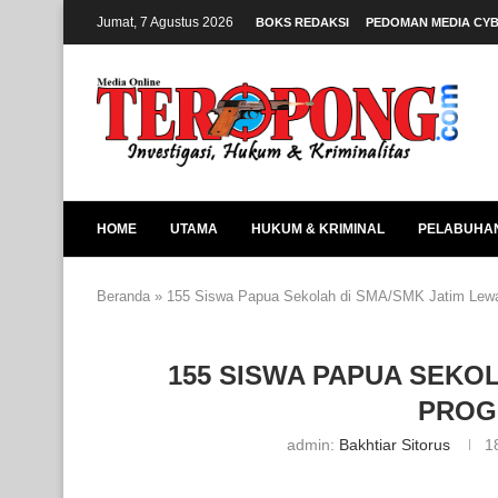
Jumat, 7 Agustus 2026
BOKS REDAKSI
PEDOMAN MEDIA CY
HOME
UTAMA
HUKUM & KRIMINAL
PELABUHA
Beranda
»
155 Siswa Papua Sekolah di SMA/SMK Jatim Le
155 SISWA PAPUA SEKO
PROG
admin:
Bakhtiar Sitorus
1