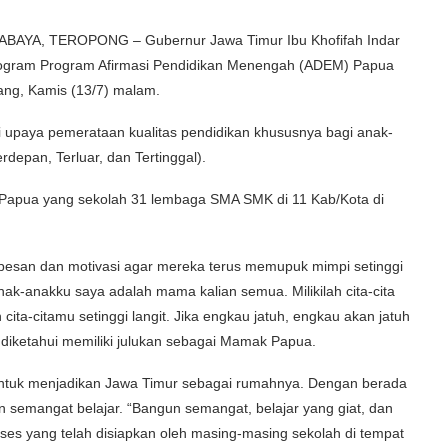
BAYA, TEROPONG – Gubernur Jawa Timur Ibu Khofifah Indar
rogram Program Afirmasi Pendidikan Menengah (ADEM) Papua
ng, Kamis (13/7) malam.
paya pemerataan kualitas pendidikan khususnya bagi anak-
depan, Terluar, dan Tertinggal).
Papua yang sekolah 31 lembaga SMA SMK di 11 Kab/Kota di
pesan dan motivasi agar mereka terus memupuk mimpi setinggi
ak-anakku saya adalah mama kalian semua. Milikilah cita-cita
cita-citamu setinggi langit. Jika engkau jatuh, engkau akan jatuh
g diketahui memiliki julukan sebagai Mamak Papua.
ntuk menjadikan Jawa Timur sebagai rumahnya. Dengan berada
n semangat belajar. “Bangun semangat, belajar yang giat, dan
ses yang telah disiapkan oleh masing-masing sekolah di tempat