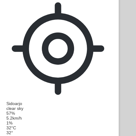
Sidoarjo
clear sky
57%
5.2km/h
1%
32
°
C
32
°