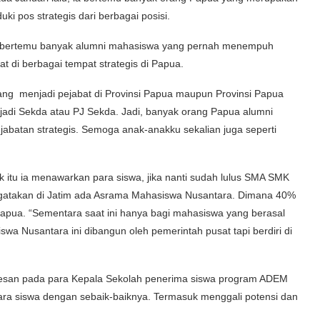
ki pos strategis dari berbagai posisi.
ak bertemu banyak alumni mahasiswa yang pernah menempuh
t di berbagai tempat strategis di Papua.
ang menjadi pejabat di Provinsi Papua maupun Provinsi Papua
g jadi Sekda atau PJ Sekda. Jadi, banyak orang Papua alumni
abatan strategis. Semoga anak-anakku sekalian juga seperti
k itu ia menawarkan para siswa, jika nanti sudah lulus SMA SMK
engatakan di Jatim ada Asrama Mahasiswa Nusantara. Dimana 40%
Papua. “Sementara saat ini hanya bagi mahasiswa yang berasal
swa Nusantara ini dibangun oleh pemerintah pusat tapi berdiri di
 pesan pada para Kepala Sekolah penerima siswa program ADEM
ara siswa dengan sebaik-baiknya. Termasuk menggali potensi dan