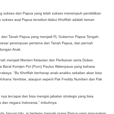
ng sukses dari Papua yang telah sukses menempuh pendidikan
h sukses asal Papua tersebut diakui Khofifah adalah teman
a dari Tanah Papua yang menjadi Pj. Gubernur Papua Tengah.
 besar perempuan pertama dari Tanah Papua, dan pernah
dungan Anak.
ah menjadi Menteri Kelautan dan Perikanan serta Dubes
pua Barat Komjen Pol (Purn) Paulus Waterpauw yang bahasa
baya. “Bu Khofifah berharap anak-anakku sekalian akan bisa
. Yohana Yembise, ataupun seperti Pak Freddy Numberi dan Pak
a nya tercapai dan bisa mengisi jabatan strategis yang bisa
 dan negara Indonesia,” imbuhnya.
ada Januari lalu, ia bertemu banyak orang Papua yang merupakan