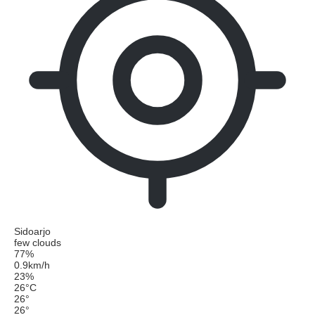
Sidoarjo
few clouds
77%
0.9km/h
23%
26
°
C
26
°
26
°