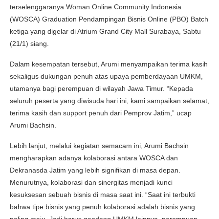
terselenggaranya Woman Online Community Indonesia
(WOSCA) Graduation Pendampingan Bisnis Online (PBO) Batch
ketiga yang digelar di Atrium Grand City Mall Surabaya, Sabtu
(21/1) siang.
Dalam kesempatan tersebut, Arumi menyampaikan terima kasih
sekaligus dukungan penuh atas upaya pemberdayaan UMKM,
utamanya bagi perempuan di wilayah Jawa Timur. “Kepada
seluruh peserta yang diwisuda hari ini, kami sampaikan selamat,
terima kasih dan support penuh dari Pemprov Jatim,” ucap
Arumi Bachsin.
Lebih lanjut, melalui kegiatan semacam ini, Arumi Bachsin
mengharapkan adanya kolaborasi antara WOSCA dan
Dekranasda Jatim yang lebih signifikan di masa depan.
Menurutnya, kolaborasi dan sinergitas menjadi kunci
kesuksesan sebuah bisnis di masa saat ini. “Saat ini terbukti
bahwa tipe bisnis yang penuh kolaborasi adalah bisnis yang
paling maju. Jadi harus gandeng UMKM lainnya, perempuan