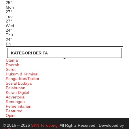
25
°
Mon
27
°
Tue
27
°
Wed
24
°
Thu
24
°
Fri
KATEGORI BERITA
Utama
Daerah
Sorot
Hukum & Kriminal
Pengadilan/Tipikor
Sosial Budaya
Pelabuhan
Koran Digital
Advertorial
Renungan
Pemerintahan
Featured
Opini
© 2016 – 2026
SKN Teropong.
All Rights Reserved | Developed by