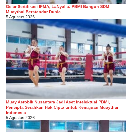
Gelar Sertifikasi IFMA, LaNyalla: PBMI Bangun SDM
Muaythai Berstandar Dunia
5 Agustus 2026
Muay Aerobik Nusantara Jadi Aset Intelektual PBMI,
Pencipta Serahkan Hak Cipta untuk Kemajuan Muaythai
Indonesia
5 Agustus 2026