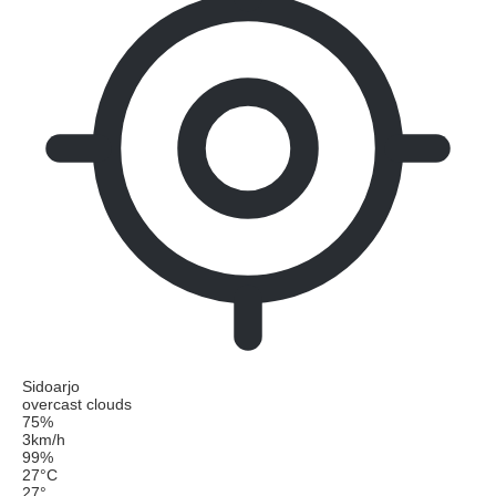
Sidoarjo
overcast clouds
75%
3km/h
99%
27
°
C
27
°