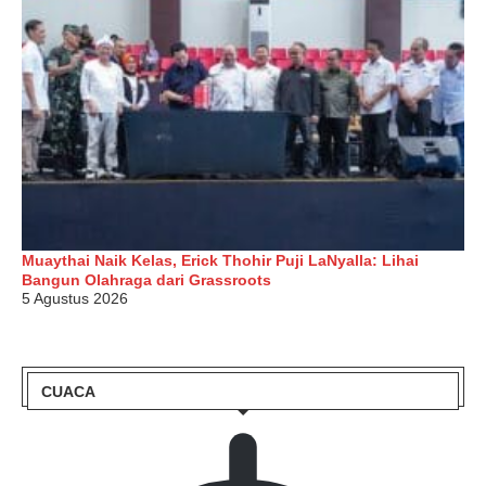
Muaythai Naik Kelas, Erick Thohir Puji LaNyalla: Lihai
Bangun Olahraga dari Grassroots
5 Agustus 2026
CUACA