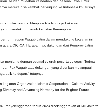
Timuran. Mudah mudahan keindahan dan pesona Jawa Timur
tinya mereka bisa kembali berkunjung ke Indonesia khususnya
ungan Internasional Menpora Alia Noorayu Laksono
r yang mendukung penuh kegiatan Kemenpora.
ubernur maupun Wagub Jatim dalam mendukung kegiatan ini
an acara OIC-CA. Harapannya, dukungan dari Pemprov Jatim
bisa menjamu dengan optimal seluruh peserta delegasi. Terima
ur dan Pak Wagub atas dukungan yang diberikan melampaui
enga baik ke depan,” tutupnya.
kegiatan Organization Islamic Cooperation – Cultural Activity
 Diversity and Advancing Harmony for the Brighter Future
04. Penyelenggaraan tahun 2023 diselenggarakan di DKI Jakarta