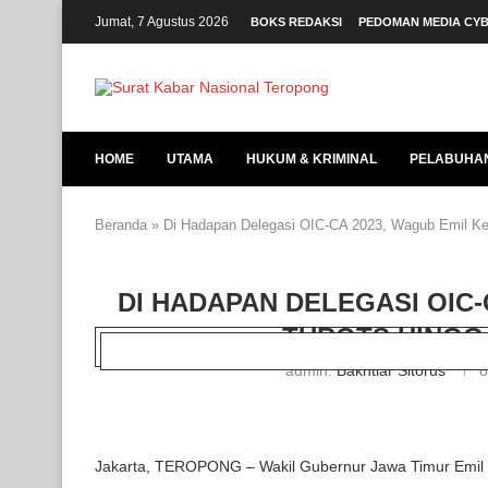
Jumat, 7 Agustus 2026
BOKS REDAKSI
PEDOMAN MEDIA CY
HOME
UTAMA
HUKUM & KRIMINAL
PELABUHA
Beranda
»
Di Hadapan Delegasi OIC-CA 2023, Wagub Emil Ke
DI HADAPAN DELEGASI OIC
TUROTS HINGGA
admin:
Bakhtiar Sitorus
8
Jakarta, TEROPONG – Wakil Gubernur Jawa Timur Emil El