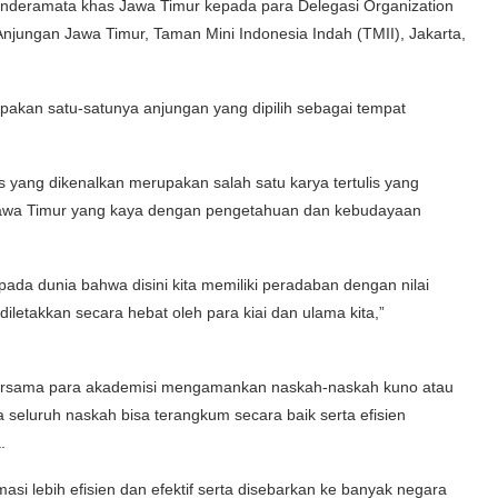
inderamata khas Jawa Timur kepada para Delegasi Organization
 Anjungan Jawa Timur, Taman Mini Indonesia Indah (TMII), Jakarta,
upakan satu-satunya anjungan yang dipilih sebagai tempat
 yang dikenalkan merupakan salah satu karya tertulis yang
Jawa Timur yang kaya dengan pengetahuan dan kebudayaan
da dunia bahwa disini kita memiliki peradaban dengan nilai
diletakkan secara hebat oleh para kiai dan ulama kita,”
bersama para akademisi mengamankan naskah-naskah kuno atau
a seluruh naskah bisa terangkum secara baik serta efisien
.
asi lebih efisien dan efektif serta disebarkan ke banyak negara