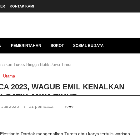
BER
KONTAK KAMI
N
PEMERINTAHAN
SOROT
SOSIAL BUDAYA
nalkan Turots Hingga Batik Jawa Timur
Utama
-CA 2023, WAGUB EMIL KENALKAN
 BATIK JAWA TIMUR
 Juli 2023
21
pembaca
A+
A-
estianto Dardak mengenalkan Turots atau karya tertulis warisan