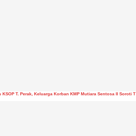
s KSOP T. Perak, Keluarga Korban KMP Mutiara Sentosa II Soroti 