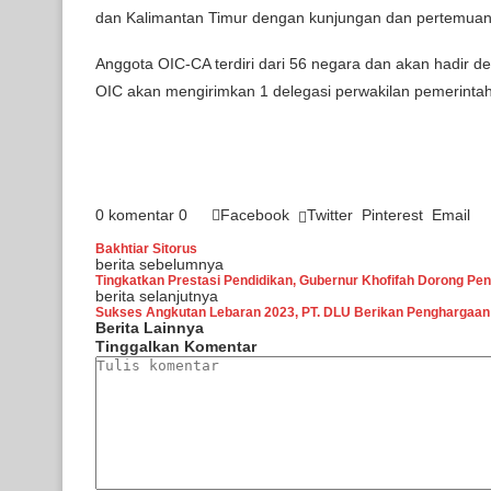
dan Kalimantan Timur dengan kunjungan dan pertemuan t
Anggota OIC-CA terdiri dari 56 negara dan akan hadir d
OIC akan mengirimkan 1 delegasi perwakilan pemerintah
0 komentar
0
Facebook
Twitter
Pinterest
Email
Bakhtiar Sitorus
berita sebelumnya
Tingkatkan Prestasi Pendidikan, Gubernur Khofifah Dorong Pe
berita selanjutnya
Sukses Angkutan Lebaran 2023, PT. DLU Berikan Penghargaan 
Berita Lainnya
Tinggalkan Komentar