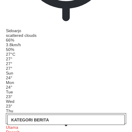
Sidoarjo
scattered clouds
66%
3.8km/h
50%
27
°
C
27
°
27
°
27
°
Sun
24
°
Mon
24
°
Tue
23
°
Wed
23
°
Thu
KATEGORI BERITA
Utama