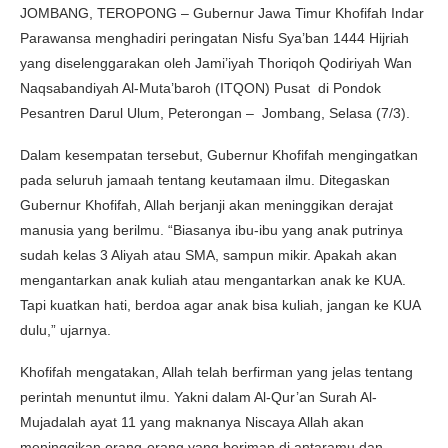
JOMBANG, TEROPONG – Gubernur Jawa Timur Khofifah Indar
Parawansa menghadiri peringatan Nisfu Sya’ban 1444 Hijriah
yang diselenggarakan oleh Jami’iyah Thoriqoh Qodiriyah Wan
Naqsabandiyah Al-Muta’baroh (ITQON) Pusat di Pondok
Pesantren Darul Ulum, Peterongan – Jombang, Selasa (7/3).
Dalam kesempatan tersebut, Gubernur Khofifah mengingatkan
pada seluruh jamaah tentang keutamaan ilmu. Ditegaskan
Gubernur Khofifah, Allah berjanji akan meninggikan derajat
manusia yang berilmu. “Biasanya ibu-ibu yang anak putrinya
sudah kelas 3 Aliyah atau SMA, sampun mikir. Apakah akan
mengantarkan anak kuliah atau mengantarkan anak ke KUA.
Tapi kuatkan hati, berdoa agar anak bisa kuliah, jangan ke KUA
dulu,” ujarnya.
Khofifah mengatakan, Allah telah berfirman yang jelas tentang
perintah menuntut ilmu. Yakni dalam Al-Qur’an Surah Al-
Mujadalah ayat 11 yang maknanya Niscaya Allah akan
meninggikan orang-orang yang beriman di antaramu dan