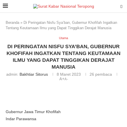
Beranda
»
Di Peringatan Nisfu Sya’ban, Gubernur Khofifah Ingatkan
Tentang Keutamaan Ilmu yang Dapat Tinggikan Derajat Manusia
Utama
DI PERINGATAN NISFU SYA’BAN, GUBERNUR
KHOFIFAH INGATKAN TENTANG KEUTAMAAN
ILMU YANG DAPAT TINGGIKAN DERAJAT
MANUSIA
admin:
Bakhtiar Sitorus
8 Maret 2023
26
pembaca
A+
A-
Gubernur Jawa Timur Khofifah
Indar Parawansa