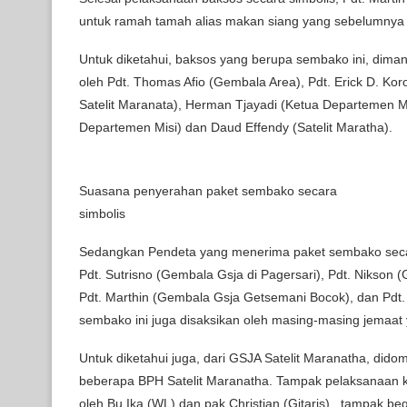
untuk ramah tamah alias makan siang yang sebelumnya 
Untuk diketahui, baksos yang berupa sembako ini, dima
oleh Pdt. Thomas Afio (Gembala Area), Pdt. Erick D. Ko
Satelit Maranata), Herman Tjayadi (Ketua Departemen 
Departemen Misi) dan Daud Effendy (Satelit Maratha).
Suasana penyerahan paket sembako secara
simbolis
Sedangkan Pendeta yang menerima paket sembako secar
Pdt. Sutrisno (Gembala Gsja di Pagersari), Pdt. Nikson 
Pdt. Marthin (Gembala Gsja Getsemani Bocok), dan Pdt
sembako ini juga disaksikan oleh masing-masing jemaat 
Untuk diketahui juga, dari GSJA Satelit Maranatha, did
beberapa BPH Satelit Maranatha. Tampak pelaksanaan ke
oleh Bu Ika (WL) dan pak Christian (Gitaris), tampak