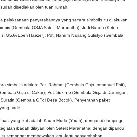
sudah disediakan oleh tuan rumah.
na pelaksanaan penyerahannya yang secara simbolis itu dilakukan
rompis (Gembala GSJA Satelit Maranatha), Judi Barata (Ketua
Misi GSJA Eben Haezer), Pdt. Nahum Nanang Sulistyo (Gembala
a simbolis adalah: Pdt. Rahmat (Gembala Gsja Immanuel Pait),
(Gembala Gsja di Cakur), Pdt. Sukirno (Gembala Gsja di Darungan,
. Suratin (Gembala GPdI Desa Bocok). Penyerahan paket
yang hadir.
ominasi yang ikut adalah Kaum Muda (Youth), dengan didampingi
giatan ibadah dilayani oleh Satelit Maranatha, dengan dipandu
 begitu semangat membawakan lagu-lagu penyembahan.