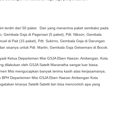
ni terdiri dari 50 paket. Dan yang menerima paket sembako pada
sno, Gembala Gsja di Pagersari (5 paket), Pdt. Nikson, Gembala
uel di Pait (15 paket), Pdt. Sukirno, Gembala Gsja di Darungan
 dan sisanya untuk Pdt. Martin, Gembala Gsja Getsemani di Bocok.
 Tjayadi Ketua Departemen Misi GSJA Eben Haezer, Ambengan, Kota
 dilakukan oleh GSJA Satelit Maranatha sangat luar biasa.
men Misi mengucapkan banyak terima kasih atas kerjasamanya,
an BPH Departemen Misi GSJA Eben Haezer Ambengan Kota
atakan kiranya Satelit-Satelit lain bisa mencontoh apa yang