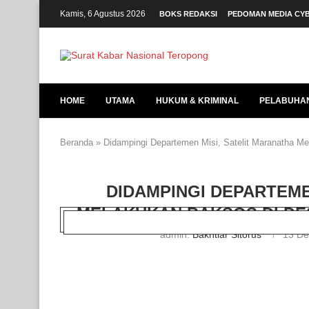
Kamis, 6 Agustus 2026
BOKS REDAKSI
PEDOMAN MEDIA CY
HOME
UTAMA
HUKUM & KRIMINAL
PELABUHA
Beranda
»
Didampingi Departemen Misi, Satelit Maranatha
DIDAMPINGI DEPARTEME
MELAKUKAN BAKSOS DI DE
admin:
Bakhtiar Sitorus
13 D