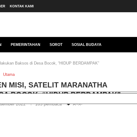
BER
KONTAK KAMI
N
PEMERINTAHAN
SOROT
SOSIAL BUDAYA
 Melakukan Baksos di Desa Bocok, “HIDUP BERDAMPAK”
Utama
N MISI, SATELIT MARANATHA
SA BOCOK, “HIDUP BERDAMPAK”
esember 2022
103
pembaca
A+
A-