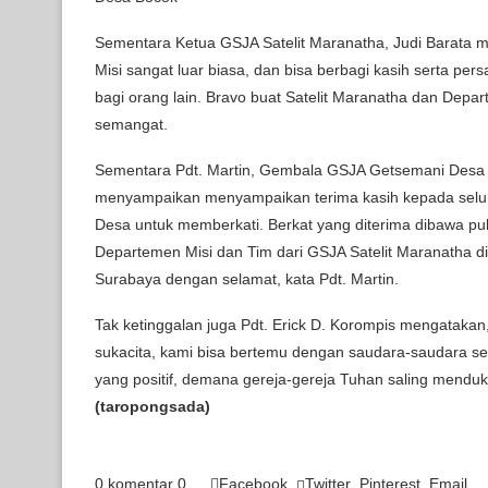
Sementara Ketua GSJA Satelit Maranatha, Judi Barata 
Misi sangat luar biasa, dan bisa berbagi kasih serta p
bagi orang lain. Bravo buat Satelit Maranatha dan Depa
semangat.
Sementara Pdt. Martin, Gembala GSJA Getsemani Desa
menyampaikan menyampaikan terima kasih kepada seluru
Desa untuk memberkati. Berkat yang diterima dibawa pu
Departemen Misi dan Tim dari GSJA Satelit Maranatha di
Surabaya dengan selamat, kata Pdt. Martin.
Tak ketinggalan juga Pdt. Erick D. Korompis mengatakan, 
sukacita, kami bisa bertemu dengan saudara-saudara se-
yang positif, demana gereja-gereja Tuhan saling menduk
(taropongsada)
0 komentar
0
Facebook
Twitter
Pinterest
Email