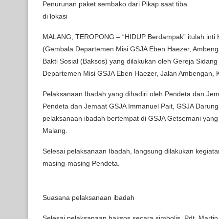
Penurunan paket sembako dari Pikap saat tiba
di lokasi
MALANG, TEROPONG – “HIDUP Berdampak” itulah inti K
(Gembala Departemen Misi GSJA Eben Haezer, Ambengan
Bakti Sosial (Baksos) yang dilakukan oleh Gereja Sidan
Departemen Misi GSJA Eben Haezer, Jalan Ambengan, K
Pelaksanaan Ibadah yang dihadiri oleh Pendeta dan Je
Pendeta dan Jemaat GSJA Immanuel Pait, GSJA Darung
pelaksanaan ibadah bertempat di GSJA Getsemani yan
Malang.
Selesai pelaksanaan Ibadah, langsung dilakukan kegiatan 
masing-masing Pendeta.
Suasana pelaksanaan ibadah
Selesai pelaksanaan baksos secara simbolis, Pdt. Mar