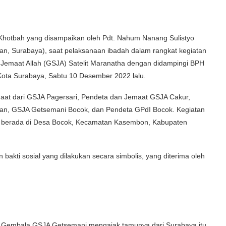
hotbah yang disampaikan oleh Pdt. Nahum Nanang Sulistyo
, Surabaya), saat pelaksanaan ibadah dalam rangkat kegiatan
g Jemaat Allah (GSJA) Satelit Maranatha dengan didampingi BPH
ota Surabaya, Sabtu 10 Desember 2022 lalu.
maat dari GSJA Pagersari, Pendeta dan Jemaat GSJA Cakur,
an, GSJA Getsemani Bocok, dan Pendeta GPdI Bocok. Kegiatan
g berada di Desa Bocok, Kecamatan Kasembon, Kabupaten
bakti sosial yang dilakukan secara simbolis, yang diterima oleh
tin Gembala GSJA Getsemani mengajak tamunya dari Surabaya itu